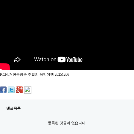
약
국
임
심
중
절
최
신
토
렌
트
사
이
트
KCNTV한중방송 주말의 음악여행 20251206
순
위
비
아
몰
웹
토
댓글목록
끼
실
시
등록된 댓글이 없습니다.
간
무