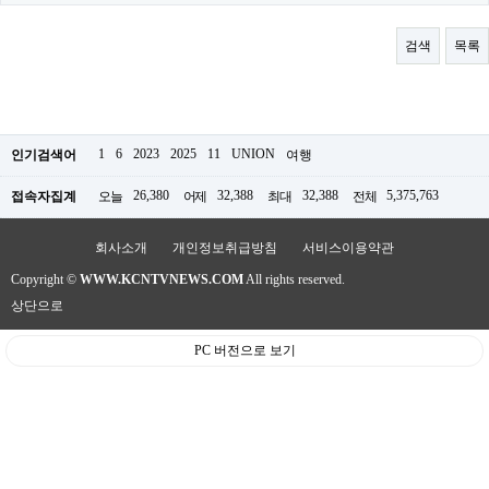
료
채
팅
검색
목록
24
시
간
대
출
밍
1
6
2023
2025
11
UNION
인기검색어
여행
키
넷
26,380
32,388
32,388
5,375,763
접속자집계
오늘
어제
최대
전체
갱
신
통
회사소개
개인정보취급방침
서비스이용약관
영
Copyright ©
WWW.KCNTVNEWS.COM
All rights reserved.
만
남
상단으로
찾
기
PC 버전으로 보기
출
장
안
마
비
아
센
터