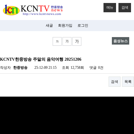
메뉴
검색
새글
회원가입
로그인
음성뉴스
비
아
KCNTV한중방송 주말의 음악여행 20251206
탑-
시
작성자
한중방송
25-12-09 21:15
조회
12,758회
댓글
0건
알
리
스
검색
목록
구
입
미
프
진
후
기
미
프
진