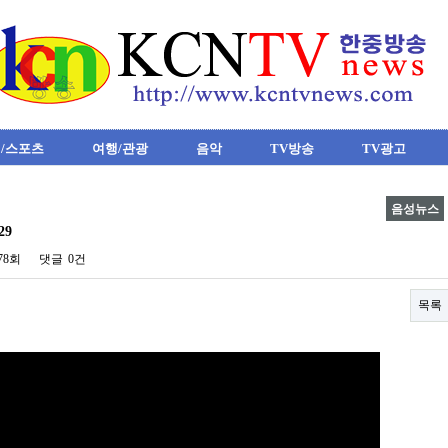
/스포츠
여행/관광
음악
TV방송
TV광고
음성뉴스
29
078회
댓글
0건
목록