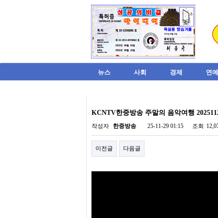
뉴스
사회
경제
연예
비
아
KCNTV한중방송 주말의 음악여행 202511
탑-
시
작성자
한중방송
25-11-29 01:15
조회
12,
알
리
이전글
다음글
스
구
입
미
프
진
후
기
미