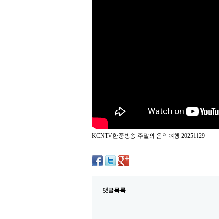
프
진
약
국
임
심
중
절
최
신
토
렌
트
사
이
트
KCNTV한중방송 주말의 음악여행 20251129
순
위
비
아
몰
웹
토
댓글목록
끼
실
시