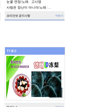
눈꽃 연정/노래 : 고사영
사랑은 장난이 아니야/노래 :…
코리안넷 공지사항
더보기
TV광고