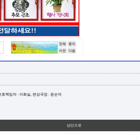
전체
중지
이전
다음
년보호책임자 : 이화실, 편성국장 : 윤순자
상단으로