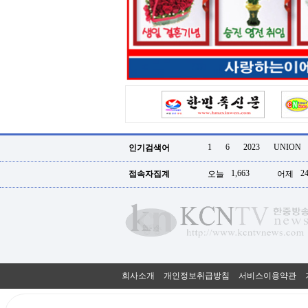
터
강
직
도
올
리
는
법
링
크
114
24
시
1
6
2023
UNION
인기검색어
간
대
1,663
24
접속자집계
오늘
어제
출
대
출
후
18
모
아
비
아
회사소개
개인정보취급방침
서비스이용약관
탑-
프
릴