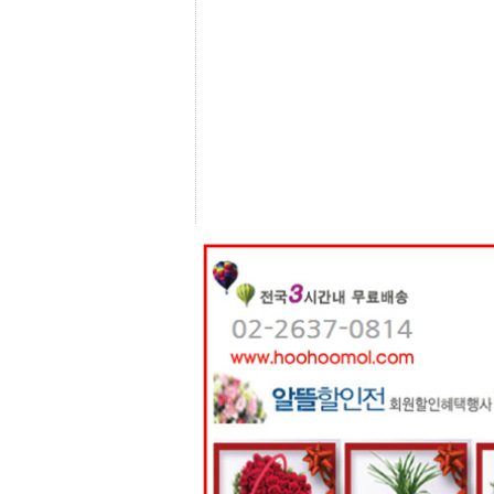
센
터
주
소
야
돔
클
럽
DOMCLUB
코
리
아
건
강
코
리
아
e
뉴
스
비
아
365
비
아
센