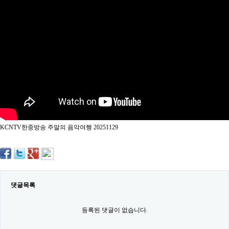
약
국
임
심
중
절
최
신
토
렌
트
사
이
트
KCNTV한중방송 주말의 음악여행 20251129
순
위
비
아
몰
웹
토
댓글목록
끼
실
시
등록된 댓글이 없습니다.
간
무