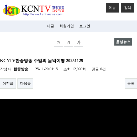
메뉴
검색
새글
회원가입
로그인
음성뉴스
비
아
KCNTV한중방송 주말의 음악여행 20251129
탑-
시
작성자
한중방송
25-11-29 01:15
조회
12,090회
댓글
0건
알
리
스
이전글
다음글
목록
구
입
미
프
진
후
기
미
프
진