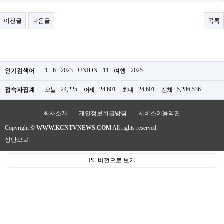
료
채
팅
이전글
다음글
목록
24
시
간
대
출
밍
1
6
2023
UNION
11
2025
인기검색어
여행
키
넷
24,225
24,601
24,601
5,286,536
접속자집계
오늘
어제
최대
전체
갱
신
통
회사소개
개인정보취급방침
서비스이용약관
영
Copyright ©
WWW.KCNTVNEWS.COM
All rights reserved.
만
남
상단으로
찾
기
PC 버전으로 보기
출
장
안
마
비
아
센
터