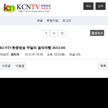
메뉴
검색
새글
회원가입
로그인
음성뉴스
비
아
KCNTV한중방송 주말의 음악여행 20251101
탑-
시
작성자
관리자
25-11-07 10:18
조회
10,533회
댓글
0건
알
리
스
이전글
다음글
목록
구
입
미
프
진
후
기
미
프
진