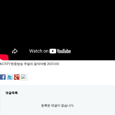
약
국
임
심
중
절
최
신
토
렌
트
사
이
트
KCNTV한중방송 주말의 음악여행 20251101
순
위
비
아
몰
웹
토
댓글목록
끼
실
시
등록된 댓글이 없습니다.
간
무