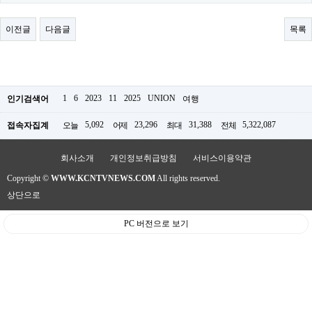
료
채
팅
이전글
다음글
목록
24
시
간
대
출
밍
1
6
2023
11
2025
UNION
인기검색어
여행
키
넷
5,092
23,296
31,388
5,322,087
접속자집계
오늘
어제
최대
전체
갱
신
통
회사소개
개인정보취급방침
서비스이용약관
영
Copyright ©
WWW.KCNTVNEWS.COM
All rights reserved.
만
남
상단으로
찾
기
PC 버전으로 보기
출
장
안
마
비
아
센
터