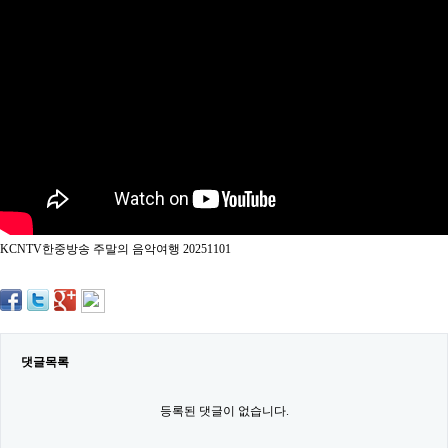
약
국
임
심
중
절
최
신
토
렌
트
사
이
트
KCNTV한중방송 주말의 음악여행 20251101
순
위
비
아
몰
웹
토
댓글목록
끼
실
시
등록된 댓글이 없습니다.
간
무