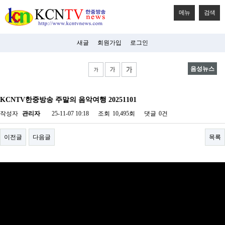
메뉴
검색
새글
회원가입
로그인
음성뉴스
비
아
KCNTV한중방송 주말의 음악여행 20251101
탑-
시
작성자
관리자
25-11-07 10:18
조회
10,495회
댓글
0건
알
리
스
이전글
다음글
목록
구
입
미
프
진
후
기
미
프
진