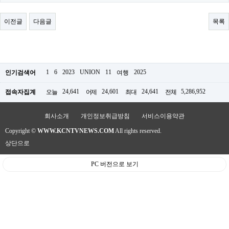
료
채
팅
이전글
다음글
목록
24
시
간
대
출
밍
1
6
2023
UNION
11
2025
인기검색어
여행
키
넷
24,641
24,601
24,641
5,286,952
접속자집계
오늘
어제
최대
전체
갱
신
통
회사소개
개인정보취급방침
서비스이용약관
영
Copyright ©
WWW.KCNTVNEWS.COM
All rights reserved.
만
남
상단으로
찾
기
PC 버전으로 보기
출
장
안
마
비
아
센
터