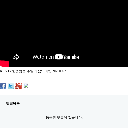
약
국
임
심
중
절
최
신
토
렌
트
사
이
트
KCNTV한중방송 주말의 음악여행 20250927
순
위
비
아
몰
웹
토
댓글목록
끼
실
시
등록된 댓글이 없습니다.
간
무