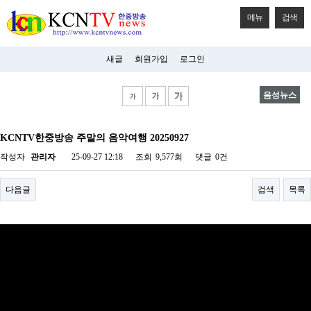
메뉴
검색
새글
회원가입
로그인
음성뉴스
비
아
KCNTV한중방송 주말의 음악여행 20250927
탑-
시
작성자
관리자
25-09-27 12:18
조회
9,577회
댓글
0건
알
리
스
다음글
검색
목록
구
입
미
프
진
후
기
미
프
진