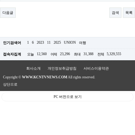
료
채
팅
다음글
검색
목록
24
시
간
대
출
밍
1
6
2023
11
2025
UNION
인기검색어
여행
키
넷
12,560
23,296
31,388
5,329,555
접속자집계
오늘
어제
최대
전체
갱
신
통
회사소개
개인정보취급방침
서비스이용약관
영
Copyright ©
WWW.KCNTVNEWS.COM
All rights reserved.
만
남
상단으로
찾
기
PC 버전으로 보기
출
장
안
마
비
아
센
터