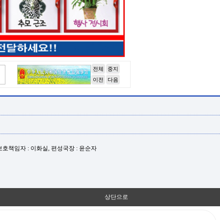
전체
중지
이전
다음
년보호책임자 : 이화실, 편성국장 : 윤순자
상단으로