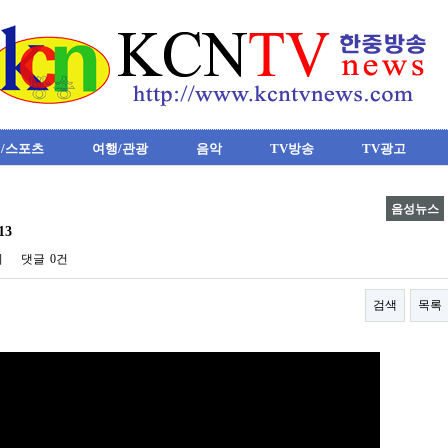
/스포츠
여행/관광
음악
TV방송
TV광고
음성뉴스
13
회
댓글
0건
검색
목록