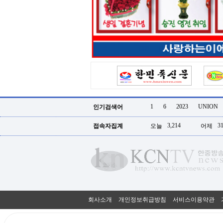
터
강
직
도
올
리
는
법
링
크
114
24
시
1
6
2023
UNION
인기검색어
간
대
3,214
31
접속자집계
오늘
어제
출
대
출
후
18
모
아
비
아
회사소개
개인정보취급방침
서비스이용약관
탑-
프
릴