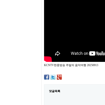
프
진
약
국
임
심
중
절
최
신
토
렌
트
사
이
트
KCNTV한중방송 주말의 음악여행 20250913
순
위
비
아
몰
웹
토
댓글목록
끼
실
시