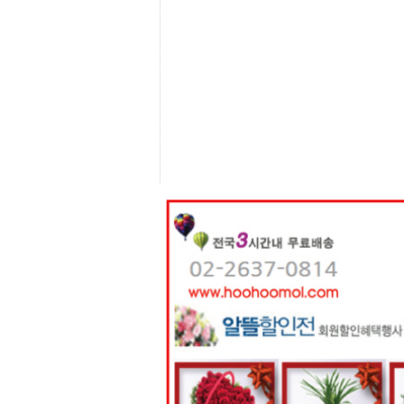
센
터
주
소
야
돔
클
럽
DOMCLUB
코
리
아
건
강
코
리
아
e
뉴
스
비
아
365
비
아
센