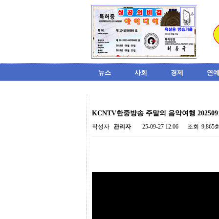
뉴스
사회
경제
연예
비
아
KCNTV한중방송 주말의 음악여행 202509
탑-
시
작성자
관리자
25-09-27 12:06
조회
9,865
알
리
스
구
입
미
프
진
후
기
미