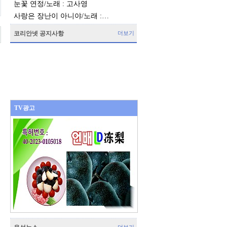
눈꽃 연정/노래 : 고사영
사랑은 장난이 아니야/노래 :…
코리안넷 공지사항
더보기
TV광고