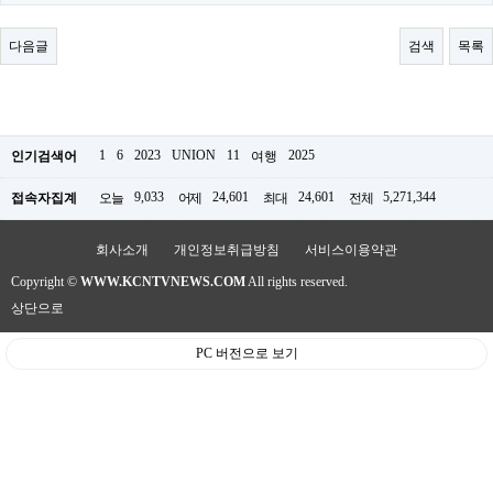
료
채
팅
다음글
검색
목록
24
시
간
대
출
밍
1
6
2023
UNION
11
2025
인기검색어
여행
키
넷
9,033
24,601
24,601
5,271,344
접속자집계
오늘
어제
최대
전체
갱
신
통
회사소개
개인정보취급방침
서비스이용약관
영
Copyright ©
WWW.KCNTVNEWS.COM
All rights reserved.
만
남
상단으로
찾
기
PC 버전으로 보기
출
장
안
마
비
아
센
터