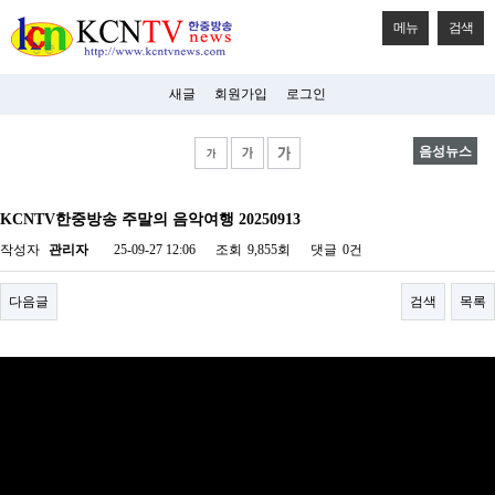
메뉴
검색
새글
회원가입
로그인
음성뉴스
비
아
KCNTV한중방송 주말의 음악여행 20250913
탑-
시
작성자
관리자
25-09-27 12:06
조회
9,855회
댓글
0건
알
리
스
다음글
검색
목록
구
입
미
프
진
후
기
미
프
진