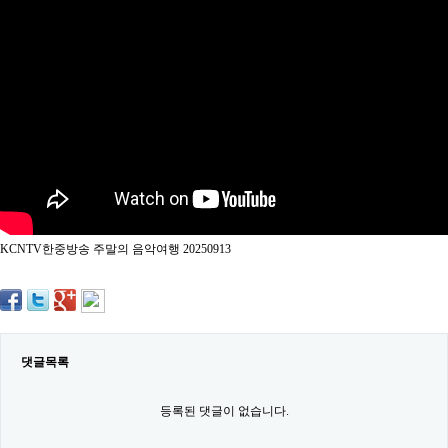
약
국
임
심
중
절
최
신
토
렌
트
사
이
트
KCNTV한중방송 주말의 음악여행 20250913
순
위
비
아
몰
웹
토
댓글목록
끼
실
시
등록된 댓글이 없습니다.
간
무