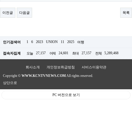
료
채
팅
이전글
다음글
목록
24
시
간
대
출
밍
1
6
2023
UNION
11
2025
인기검색어
여행
키
넷
27,157
24,601
27,157
5,289,468
접속자집계
오늘
어제
최대
전체
갱
신
통
회사소개
개인정보취급방침
서비스이용약관
영
Copyright ©
WWW.KCNTVNEWS.COM
All rights reserved.
만
남
상단으로
찾
기
PC 버전으로 보기
출
장
안
마
비
아
센
터