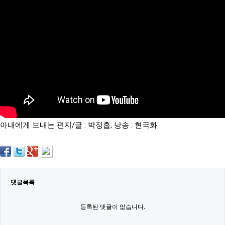
약
국
임
심
중
절
최
신
토
렌
트
사
이
트
아내에게 보내는 편지/글 : 박정흡, 낭송 : 현국화
순
위
비
아
몰
웹
토
댓글목록
끼
실
시
등록된 댓글이 없습니다.
간
무