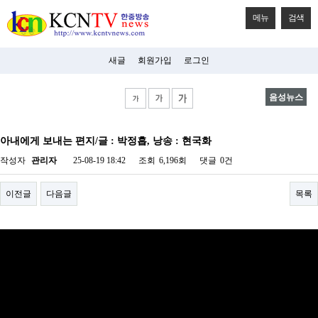
메뉴
검색
새글
회원가입
로그인
음성뉴스
비
아
아내에게 보내는 편지/글 : 박정흡, 낭송 : 현국화
탑-
시
작성자
관리자
25-08-19 18:42
조회
6,196회
댓글
0건
알
리
스
이전글
다음글
목록
구
입
미
프
진
후
기
미
프
진