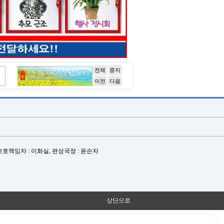
전체
중지
이전
다음
년보호책임자 : 이화실, 편성국장 : 윤순자
상단으로