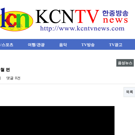
/스포츠
여행/관광
음악
TV방송
TV광고
음성뉴스
쳘 편
회
댓글
0건
목록