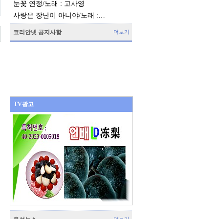
눈꽃 연정/노래 : 고사영
사랑은 장난이 아니야/노래 :…
코리안넷 공지사항
더보기
TV광고