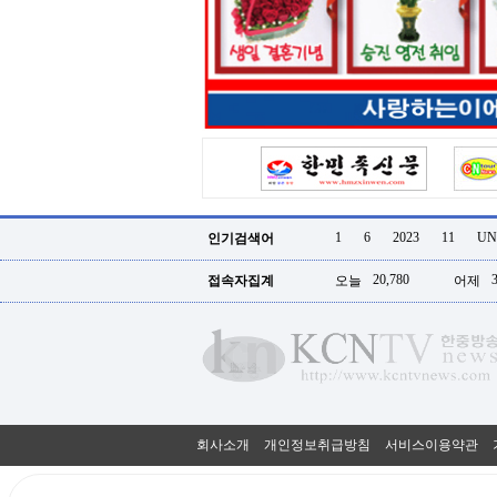
터
강
직
도
올
리
는
법
링
크
114
24
시
1
6
2023
11
UN
인기검색어
간
대
20,780
접속자집계
오늘
어제
출
대
출
후
18
모
아
비
아
회사소개
개인정보취급방침
서비스이용약관
탑-
프
릴