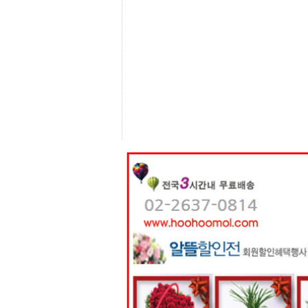
센
터
주
소
야
돔
클
럽
DOMCLUB
코
리
아
건
강
코
리
아
e
뉴
스
비
아
365
비
아
센