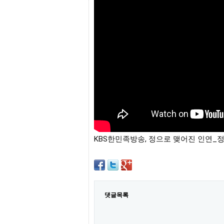
프
진
약
국
임
심
중
절
최
신
토
렌
트
사
이
트
KBS한민족방송, 정으로 맺어진 인연_
순
위
비
아
몰
웹
토
댓글목록
끼
실
시