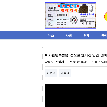
뉴스
사회
경제
연예
비
아
KBS한민족방송, 정으로 맺어진 인연_정학
탑-
시
작성자
관리자
25-08-07 16:38
조회
7,573
알
리
이전글
다음글
스
구
입
미
프
진
후
기
미