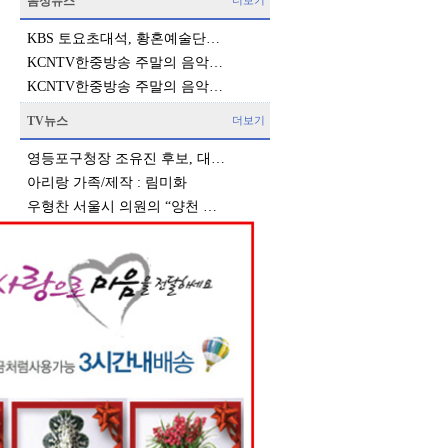
음성뉴스
더보기
KBS 토요초대석, 황혼예술단…
KCNTV한중방송 주말의 음악…
KCNTV한중방송 주말의 음악…
TV뉴스
더보기
영등포구청장 조유진 후보, 대…
아리랑 가족/제작 : 림미화
우형찬 서울시 의원의 “양천 …