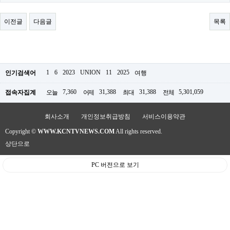
료
채
팅
이전글
다음글
목록
24
시
간
대
출
밍
1
6
2023
UNION
11
2025
인기검색어
여행
키
넷
7,360
31,388
31,388
5,301,059
접속자집계
오늘
어제
최대
전체
갱
신
통
회사소개
개인정보취급방침
서비스이용약관
영
Copyright ©
WWW.KCNTVNEWS.COM
All rights reserved.
만
남
상단으로
찾
기
PC 버전으로 보기
출
장
안
마
비
아
센
터