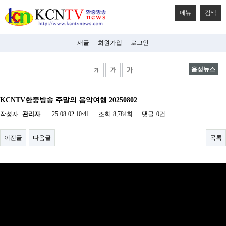
메뉴
검색
새글
회원가입
로그인
음성뉴스
비
아
KCNTV한중방송 주말의 음악여행 20250802
탑-
시
작성자
관리자
25-08-02 10:41
조회
8,784회
댓글
0건
알
리
스
이전글
다음글
목록
구
입
미
프
진
후
기
미
프
진