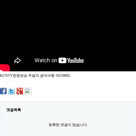
약
국
임
심
중
절
최
신
토
렌
트
사
이
트
KCNTV한중방송 주말의 음악여행 20250802
순
위
비
아
몰
웹
토
댓글목록
끼
실
시
등록된 댓글이 없습니다.
간
무