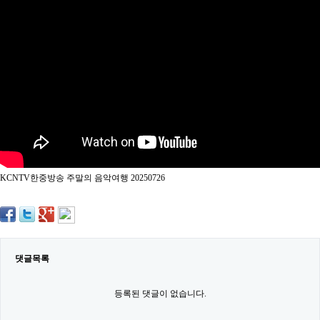
약
국
임
심
중
절
최
신
토
렌
트
사
이
트
KCNTV한중방송 주말의 음악여행 20250726
순
위
비
아
몰
웹
토
댓글목록
끼
실
시
등록된 댓글이 없습니다.
간
무