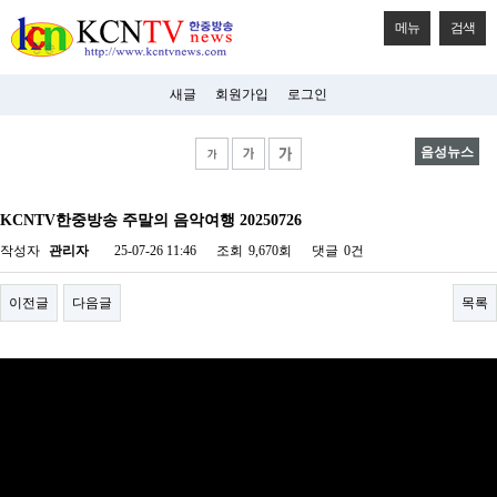
메뉴
검색
새글
회원가입
로그인
음성뉴스
비
아
KCNTV한중방송 주말의 음악여행 20250726
탑-
시
작성자
관리자
25-07-26 11:46
조회
9,670회
댓글
0건
알
리
스
이전글
다음글
목록
구
입
미
프
진
후
기
미
프
진