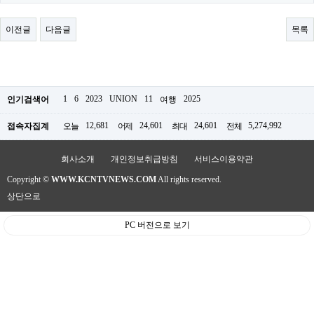
료
채
팅
이전글
다음글
목록
24
시
간
대
출
밍
1
6
2023
UNION
11
2025
인기검색어
여행
키
넷
12,681
24,601
24,601
5,274,992
접속자집계
오늘
어제
최대
전체
갱
신
통
회사소개
개인정보취급방침
서비스이용약관
영
Copyright ©
WWW.KCNTVNEWS.COM
All rights reserved.
만
남
상단으로
찾
기
PC 버전으로 보기
출
장
안
마
비
아
센
터