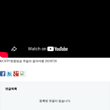
약
국
임
심
중
절
최
신
토
렌
트
사
이
트
KCNTV한중방송 주말의 음악여행 20250726
순
위
비
아
몰
웹
토
댓글목록
끼
실
시
등록된 댓글이 없습니다.
간
무