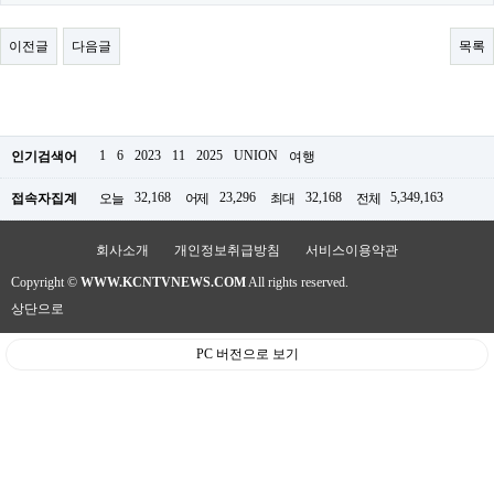
료
채
팅
이전글
다음글
목록
24
시
간
대
출
밍
1
6
2023
11
2025
UNION
인기검색어
여행
키
넷
32,168
23,296
32,168
5,349,163
접속자집계
오늘
어제
최대
전체
갱
신
통
회사소개
개인정보취급방침
서비스이용약관
영
Copyright ©
WWW.KCNTVNEWS.COM
All rights reserved.
만
남
상단으로
찾
기
PC 버전으로 보기
출
장
안
마
비
아
센
터