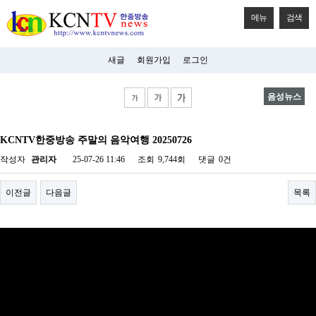
메뉴
검색
새글
회원가입
로그인
음성뉴스
비
아
KCNTV한중방송 주말의 음악여행 20250726
탑-
시
작성자
관리자
25-07-26 11:46
조회
9,744회
댓글
0건
알
리
스
이전글
다음글
목록
구
입
미
프
진
후
기
미
프
진