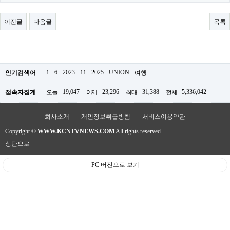
료
채
팅
이전글
다음글
목록
24
시
간
대
출
밍
1
6
2023
11
2025
UNION
인기검색어
여행
키
넷
19,047
23,296
31,388
5,336,042
접속자집계
오늘
어제
최대
전체
갱
신
통
회사소개
개인정보취급방침
서비스이용약관
영
Copyright ©
WWW.KCNTVNEWS.COM
All rights reserved.
만
남
상단으로
찾
기
PC 버전으로 보기
출
장
안
마
비
아
센
터