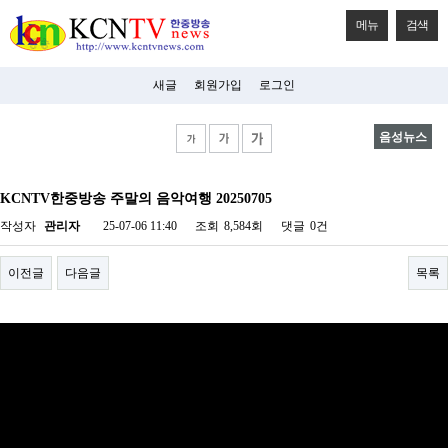
메뉴
검색
새글
회원가입
로그인
음성뉴스
비
아
KCNTV한중방송 주말의 음악여행 20250705
탑-
시
작성자
관리자
25-07-06 11:40
조회
8,584회
댓글
0건
알
리
스
이전글
다음글
목록
구
입
미
프
진
후
기
미
프
진