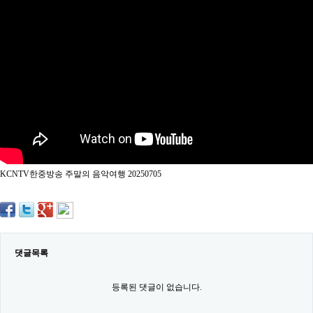
약
국
임
심
중
절
최
신
토
렌
트
사
이
트
KCNTV한중방송 주말의 음악여행 20250705
순
위
비
아
몰
웹
토
댓글목록
끼
실
시
등록된 댓글이 없습니다.
간
무