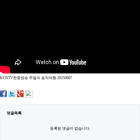
약
국
임
심
중
절
최
신
토
렌
트
사
이
트
KCNTV한중방송 주말의 음악여행 20250607
순
위
비
아
몰
웹
토
댓글목록
끼
실
시
등록된 댓글이 없습니다.
간
무