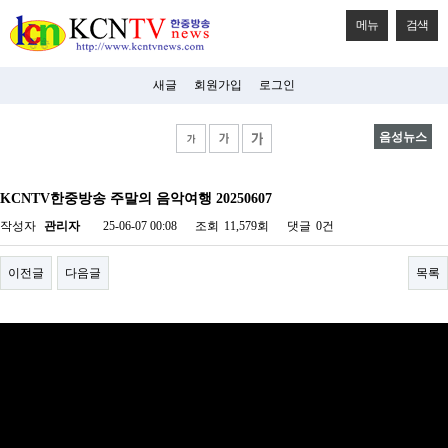
메뉴
검색
새글
회원가입
로그인
음성뉴스
비
아
KCNTV한중방송 주말의 음악여행 20250607
탑-
시
작성자
관리자
25-06-07 00:08
조회
11,579회
댓글
0건
알
리
스
이전글
다음글
목록
구
입
미
프
진
후
기
미
프
진