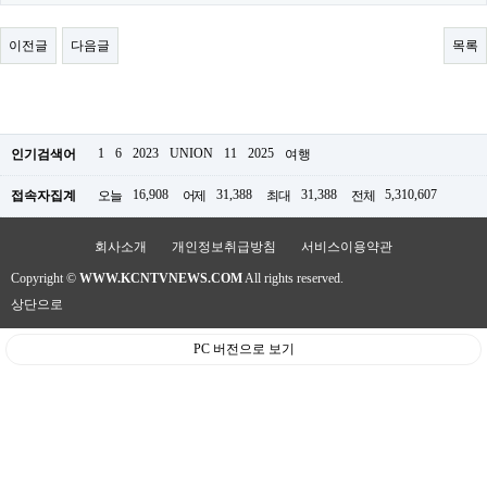
료
채
팅
이전글
다음글
목록
24
시
간
대
출
밍
1
6
2023
UNION
11
2025
인기검색어
여행
키
넷
16,908
31,388
31,388
5,310,607
접속자집계
오늘
어제
최대
전체
갱
신
통
회사소개
개인정보취급방침
서비스이용약관
영
Copyright ©
WWW.KCNTVNEWS.COM
All rights reserved.
만
남
상단으로
찾
기
PC 버전으로 보기
출
장
안
마
비
아
센
터