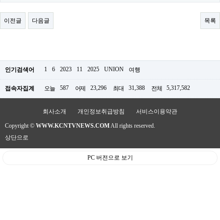
료
채
팅
이전글
다음글
목록
24
시
간
대
출
밍
1
6
2023
11
2025
UNION
인기검색어
여행
키
넷
587
23,296
31,388
5,317,582
접속자집계
오늘
어제
최대
전체
갱
신
통
회사소개
개인정보취급방침
서비스이용약관
영
Copyright ©
WWW.KCNTVNEWS.COM
All rights reserved.
만
남
상단으로
찾
기
PC 버전으로 보기
출
장
안
마
비
아
센
터