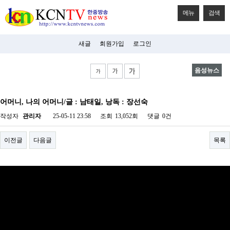
메뉴
검색
새글
회원가입
로그인
음성뉴스
비
아
어머니, 나의 어머니/글 : 남태일, 낭독 : 장선숙
탑-
시
작성자
관리자
25-05-11 23:58
조회
13,052회
댓글
0건
알
리
스
이전글
다음글
목록
구
입
미
프
진
후
기
미
프
진