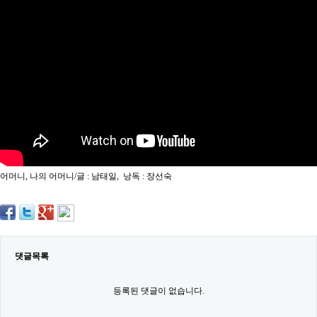
약
국
임
심
중
절
최
신
토
렌
트
사
이
트
어머니, 나의 어머니/글 : 남태일, 낭독 : 장선숙
순
위
비
아
몰
웹
토
댓글목록
끼
실
시
등록된 댓글이 없습니다.
간
무