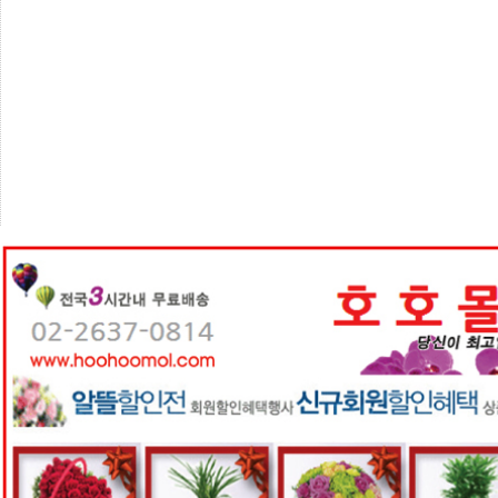
센
터
주
소
야
돔
클
럽
DOMCLUB
코
리
아
건
강
코
리
아
e
뉴
스
비
아
365
비
아
센