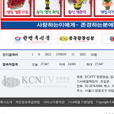
터
강
직
도
올
리
는
법
링
크
114
24
시
1
6
2023
UNION
11
2025
인기검색어
여행
간
대
27,647
24,601
27,647
접속자집계
오늘
어제
최대
출
대
출
제호 : KCNTV 한중방송, 
후
기사배열책임자 : 전길운
18
모
전화 : 02-2676-6966, 팩스 : 07
아
주소 : 서울시 영등포구 대림로
비
아
회사소개
개인정보취급방침
서비스이용약관
기사배열 기본방침
Copyright ©
탑-
프
릴