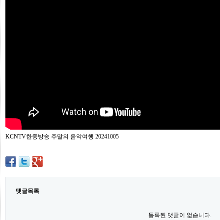
프
진
약
국
임
심
중
절
최
신
토
렌
트
사
이
트
KCNTV한중방송 주말의 음악여행 20241005
순
위
비
아
몰
웹
토
댓글목록
끼
실
시
등록된 댓글이 없습니다.