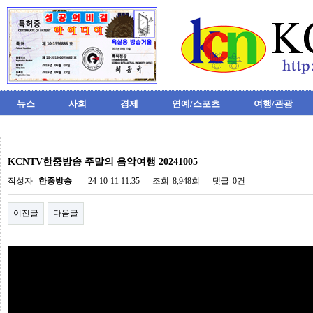
뉴스
사회
경제
연예/스포츠
여행/관광
비
아
KCNTV한중방송 주말의 음악여행 20241005
탑-
시
작성자
한중방송
24-10-11 11:35
조회
8,948회
댓글
0건
알
리
이전글
다음글
스
구
입
미
프
진
후
기
미