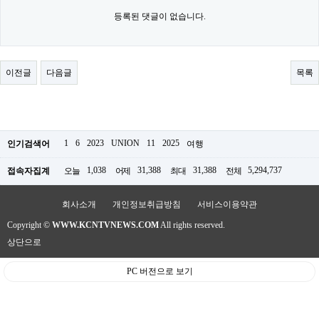
료
채
등록된 댓글이 없습니다.
팅
24
시
간
이전글
다음글
목록
대
출
밍
키
넷
갱
1
6
2023
UNION
11
2025
인기검색어
여행
신
통
1,038
31,388
31,388
5,294,737
접속자집계
오늘
어제
최대
전체
영
만
남
회사소개
개인정보취급방침
서비스이용약관
찾
기
Copyright ©
WWW.KCNTVNEWS.COM
All rights reserved.
출
상단으로
장
안
마
PC 버전으로 보기
비
아
센
터