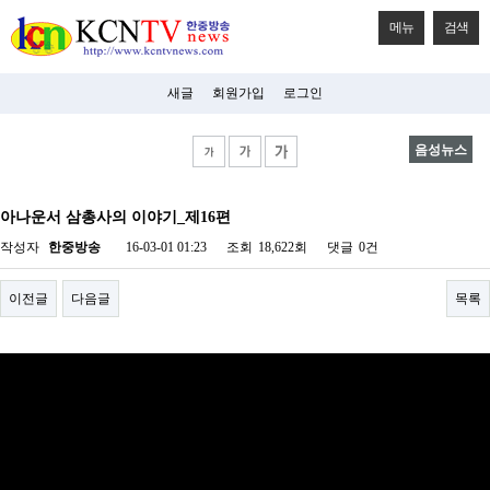
메뉴
검색
새글
회원가입
로그인
음성뉴스
비
아
아나운서 삼총사의 이야기_제16편
탑-
시
작성자
한중방송
16-03-01 01:23
조회
18,622회
댓글
0건
알
리
스
이전글
다음글
목록
구
입
미
프
진
후
기
미
프
진