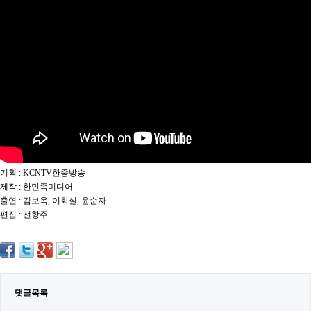
약
국
임
심
중
절
최
신
토
렌
트
사
이
트
기획 : KCNTV한중방송
순
위
제작 : 한민족미디어
비
출연 : 김보옥, 이화실, 윤순자
아
편집 : 전항주
몰
웹
토
끼
실
시
간
댓글목록
무