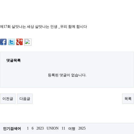
약
국
임
심
중
제17회 살맛나는 세상 살맛나는 인생 _우리 함께 합시다
절
최
신
토
렌
트
사
댓글목록
이
트
순
등록된 댓글이 없습니다.
위
비
아
몰
이전글
다음글
목록
웹
토
끼
실
시
간
1
6
2023
UNION
11
2025
인기검색어
여행
무