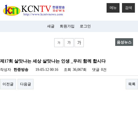
메뉴
검색
새글
회원가입
로그인
음성뉴스
비
아
제17회 살맛나는 세상 살맛나는 인생 _우리 함께 합시다
탑-
시
작성자
한중방송
19-05-12 00:16
조회
36,067회
댓글
0건
알
리
스
이전글
다음글
목록
구
입
미
프
진
후
기
미
프
진