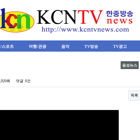
/스포츠
여행/관광
음악
TV방송
TV광고
음성뉴스
4,920회
댓글
0건
목록