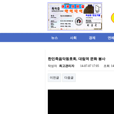
뉴스
사회
경제
연예
비
아
한민족음악동호회, 대림역 문화 봉사
탑-
시
작성자
최고관리자
14-07-07 17:05
조회
1
알
리
이전글
다음글
스
구
입
미
프
진
후
기
미