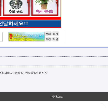
전체
중지
이전
다음
년보호책임자 : 이화실, 편성국장 : 윤순자
상단으로