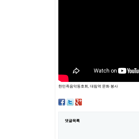
프
진
약
국
임
심
중
절
최
신
토
렌
트
사
이
트
한민족음악동호회, 대림역 문화 봉사
순
위
비
아
몰
웹
토
댓글목록
끼
실
시