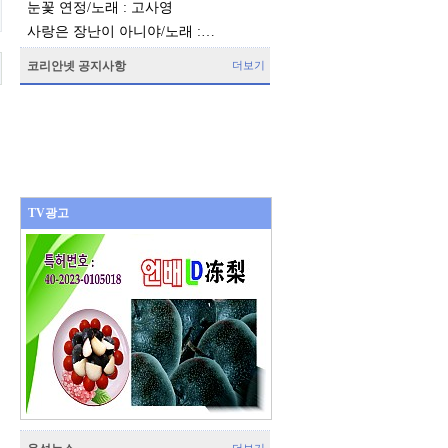
눈꽃 연정/노래 : 고사영
사랑은 장난이 아니야/노래 :…
코리안넷 공지사항
더보기
TV광고