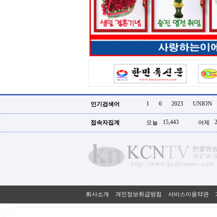
터
강
직
도
올
리
는
법
링
크
114
24
시
1
6
2023
UNION
인기검색어
간
대
15,443
접속자집계
오늘
어제
출
대
출
후
18
모
아
비
아
회사소개
개인정보취급방침
서비스이용약관
탑-
프
릴