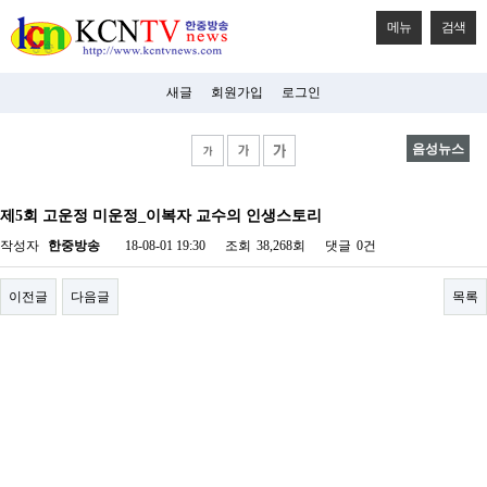
메뉴
검색
새글
회원가입
로그인
음성뉴스
비
아
제5회 고운정 미운정_이복자 교수의 인생스토리
탑-
시
작성자
한중방송
18-08-01 19:30
조회
38,268회
댓글
0건
알
리
스
이전글
다음글
목록
구
입
미
프
진
후
기
미
프
진