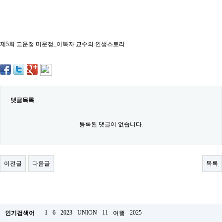
약
국
임
심
중
제5회 고운정 미운정_이복자 교수의 인생스토리
절
최
신
토
렌
트
사
댓글목록
이
트
순
등록된 댓글이 없습니다.
위
비
아
몰
이전글
다음글
목록
웹
토
끼
실
시
간
1
6
2023
UNION
11
2025
인기검색어
여행
무