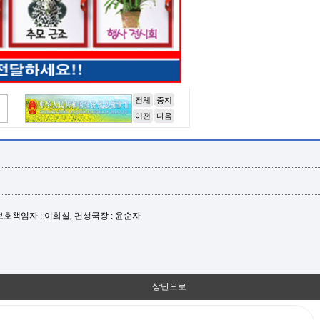
전체
중지
이전
다음
년보호책임자 : 이화실, 편성국장 : 윤순자
상단으로