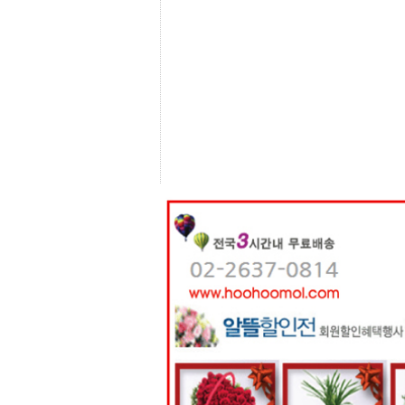
센
터
주
소
야
돔
클
럽
DOMCLUB
코
리
아
건
강
코
리
아
e
뉴
스
비
아
365
비
아
센