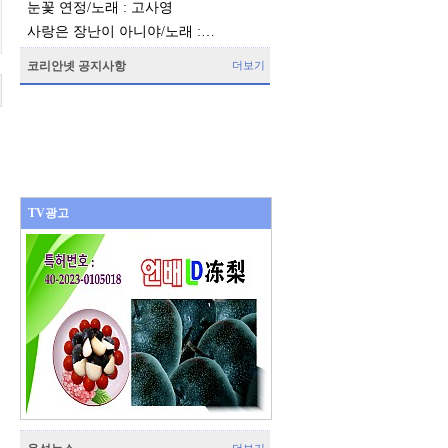
눈꽃 연정/노래 : 고사영
사랑은 장난이 아니야/노래 :…
코리안넷 공지사항
더보기
TV광고