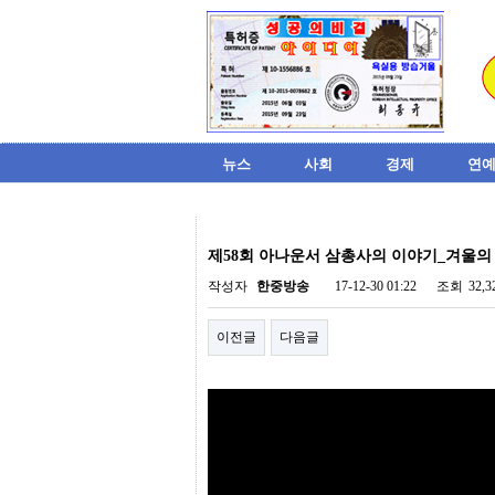
뉴스
사회
경제
연예
비
아
제58회 아나운서 삼총사의 이야기_겨울의
탑-
시
작성자
한중방송
17-12-30 01:22
조회
32,
알
리
이전글
다음글
스
구
입
미
프
진
후
기
미