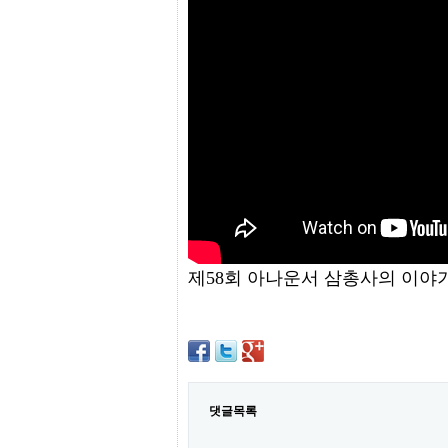
프
진
약
국
임
심
중
절
최
신
토
렌
트
사
이
트
제58회 아나운서 삼총사의 이야
순
위
비
아
몰
웹
토
끼
댓글목록
실
시