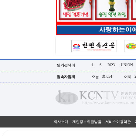
터
강
직
도
올
리
는
법
링
크
114
24
시
1
6
2023
UNION
인기검색어
간
대
31,054
접속자집계
오늘
어제
출
대
출
후
18
모
아
비
아
회사소개
개인정보취급방침
서비스이용약관
탑-
프
릴