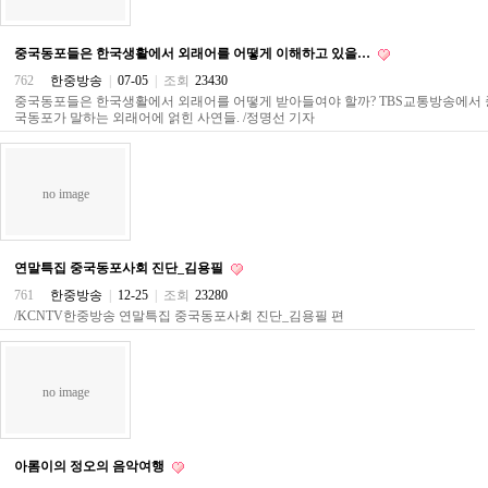
직
도
올
중국동포들은 한국생활에서 외래어를 어떻게 이해하고 있을…
리
는
762
한중방송
|
07-05
|
조회
23430
법
중국동포들은 한국생활에서 외래어를 어떻게 받아들여야 할까? TBS교통방송에서 
링
국동포가 말하는 외래어에 얽힌 사연들. /정명선 기자
크
114
24
시
no image
간
대
출
대
연말특집 중국동포사회 진단_김용필
출
후
761
한중방송
|
12-25
|
조회
23280
18
/KCNTV한중방송 연말특집 중국동포사회 진단_김용필 편
모
아
비
아
no image
탑-
프
릴
리
아롬이의 정오의 음악여행
지