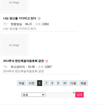
no image
파
란
출
장
나는 당신을 기다리고 있다
마
사
757
한중방송
|
06-25
|
조회
22882
지
나는 당신을 기다리고 있다
우
즐
성
무
no image
료
만
남
어
2014추석 한민족음악동호회 공연
플
미
756
최고관리자
|
02-08
|
조회
22807
프
2014추석 한민족음악동호회 공연
진
약
국
처음
이전
6
7
8
9
10
다음
맨끝
하
혈
유
머