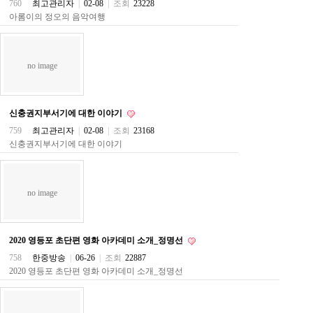
760
최고관리자
|
02-08
|
조회
23228
구
아롬이의 정오의 음악여행
입
통
영
비
아
no image
돔
클
럽
신충권지부서기에 대한 이야기
DOMCLUB.top
759
최고관리자
|
02-08
|
조회
23168
신
신충권지부서기에 대한 이야기
규
노
제
휴
사
no image
이
트
북
토
2020 영등포 초단편 영화 아카데미 소개_정명선
끼
758
한중방송
|
06-26
|
조회
22887
대
2020 영등포 초단편 영화 아카데미 소개_정명선
출
DB
출
장