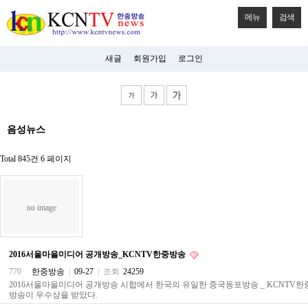
메뉴
검색
새글
회원가입
로그인
비
음성뉴스
아
탑-
시
Total 845건
6 페이지
알
리
스
구
no image
입
미
프
진
2016서울마을미디어 공개방송_KCNTV한중방송
후
기
770
한중방송
|
09-27
|
조회
24259
미
2016서울마을미디어 공개방송 시합에서 한국의 유일한 중국동포방송 _ KCNTV한
프
방송이 우수상을 받았다.
진