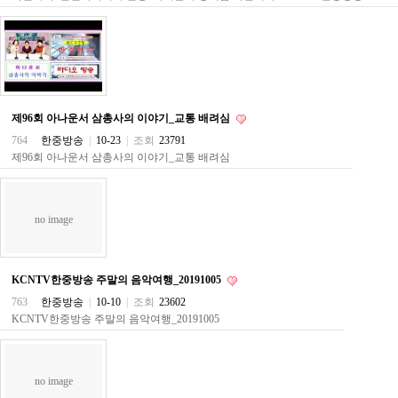
주
소
야
돔
클
럽
DOMCLUB
코
제96회 아나운서 삼총사의 이야기_교통 배려심
리
764
한중방송
|
10-23
|
조회
23791
아
제96회 아나운서 삼총사의 이야기_교통 배려심
건
강
코
리
no image
아
e
뉴
스
KCNTV한중방송 주말의 음악여행_20191005
비
아
763
한중방송
|
10-10
|
조회
23602
365
KCNTV한중방송 주말의 음악여행_20191005
비
아
센
터
no image
강