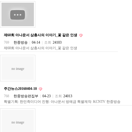
약
국
임
심
중
절
최
제68회 아나운서 삼총사의 이야기_꽃 같은 인생
신
769
한중방송
|
04-14
|
조회
24103
토
제68회 아나운서 삼총사의 이야기_꽃 같은 인생
렌
트
사
이
트
no image
순
위
비
아
주간뉴스20160404-10
몰
768
한중방송편집부
|
04-23
|
조회
24013
웹
특별기획: 한민족미디어 진행: 아나운서 방예금 특별제작: KCNTV 한중방송
토
끼
실
시
no image
간
무