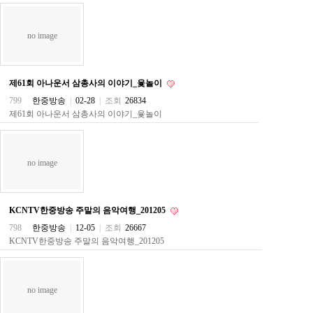
약
국
임
no image
심
중
절
최
제61회 아나운서 삼총사의 이야기_윷놀이
신
799
한중방송
|
02-28
|
조회
26834
토
제61회 아나운서 삼총사의 이야기_윷놀이
렌
트
사
이
트
no image
순
위
비
아
KCNTV한중방송 주말의 음악여행_201205
몰
798
한중방송
|
12-05
|
조회
26667
웹
KCNTV한중방송 주말의 음악여행_201205
토
끼
실
시
no image
간
무