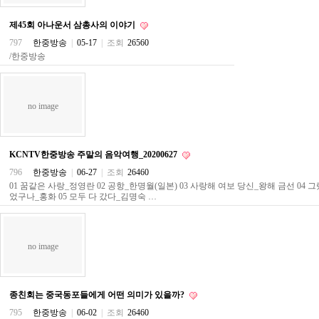
료
채
제45회 아나운서 삼총사의 이야기
팅
24
797
한중방송
|
05-17
|
조회
26560
시
/한중방송
간
대
출
밍
no image
키
넷
갱
신
KCNTV한중방송 주말의 음악여행_20200627
통
영
796
한중방송
|
06-27
|
조회
26460
만
01 꿈같은 사랑_정영란 02 공항_한명월(일본) 03 사랑해 여보 당신_왕해 금선 04 그
남
었구나_홍화 05 모두 다 갔다_김명숙 …
찾
기
출
장
no image
안
마
비
아
종친회는 중국동포들에게 어떤 의미가 있을까?
센
795
한중방송
|
06-02
|
조회
26460
터