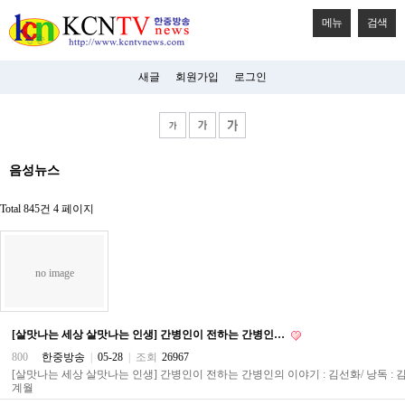
메뉴
검색
새글
회원가입
로그인
비
음성뉴스
아
탑-
시
Total 845건
4 페이지
알
리
스
구
no image
입
미
프
진
[살맛나는 세상 살맛나는 인생] 간병인이 전하는 간병인…
후
기
800
한중방송
|
05-28
|
조회
26967
미
[살맛나는 세상 살맛나는 인생] 간병인이 전하는 간병인의 이야기 : 김선화/ 낭독 : 
프
계월
진