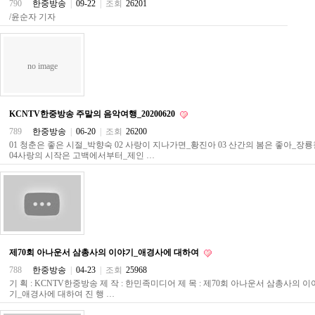
790
한중방송
|
09-22
|
조회
26201
구
/윤순자 기자
입
통
영
비
아
no image
돔
클
럽
KCNTV한중방송 주말의 음악여행_20200620
DOMCLUB.top
789
한중방송
|
06-20
|
조회
26200
신
01 청춘은 좋은 시절_박향숙 02 사랑이 지나가면_황진아 03 산간의 봄은 좋아_장룡
규
04사랑의 시작은 고백에서부터_제인 …
노
제
휴
사
이
트
북
토
제70회 아나운서 삼총사의 이야기_애경사에 대하여
끼
대
788
한중방송
|
04-23
|
조회
25968
출
기 획 : KCNTV한중방송 제 작 : 한민족미디어 제 목 : 제70회 아나운서 삼총사의 이
DB
기_애경사에 대하여 진 행 …
출
장