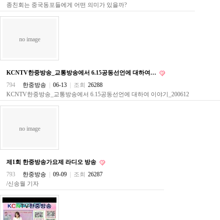
종친회는 중국동포들에게 어떤 의미가 있을까?
주
소
야
돔
no image
클
럽
DOMCLUB
코
KCNTV한중방송_교통방송에서 6.15공동선언에 대하여…
리
아
794
한중방송
|
06-13
|
조회
26288
건
KCNTV한중방송_교통방송에서 6.15공동선언에 대하여 이야기_200612
강
코
리
아
no image
e
뉴
스
비
제1회 한중방송가요제 라디오 방송
아
365
793
한중방송
|
09-09
|
조회
26287
비
/신송월 기자
아
센
터
강