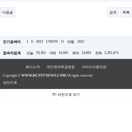
료
채
팅
다음글
검색
목록
24
시
간
대
출
밍
1
6
2023
UNION
11
2025
인기검색어
여행
키
넷
19,363
24,601
24,601
5,281,674
접속자집계
오늘
어제
최대
전체
갱
신
통
회사소개
개인정보취급방침
서비스이용약관
영
Copyright ©
WWW.KCNTVNEWS.COM
All rights reserved.
만
남
상단으로
찾
기
PC 버전으로 보기
출
장
안
마
비
아
센
터