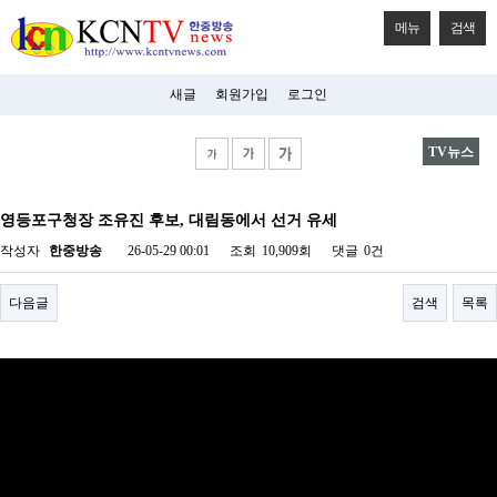
메뉴
검색
새글
회원가입
로그인
TV뉴스
비
아
영등포구청장 조유진 후보, 대림동에서 선거 유세
탑-
시
작성자
한중방송
26-05-29 00:01
조회
10,909회
댓글
0건
알
리
스
다음글
검색
목록
구
입
미
프
진
후
기
미
프
진