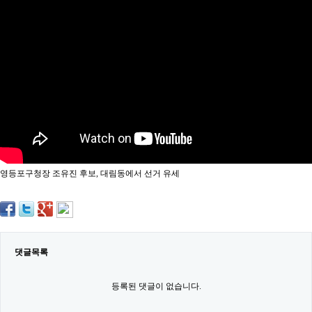
약
국
임
심
중
절
최
신
토
렌
트
사
이
트
영등포구청장 조유진 후보, 대림동에서 선거 유세
순
위
비
아
몰
웹
토
댓글목록
끼
실
시
등록된 댓글이 없습니다.
간
무