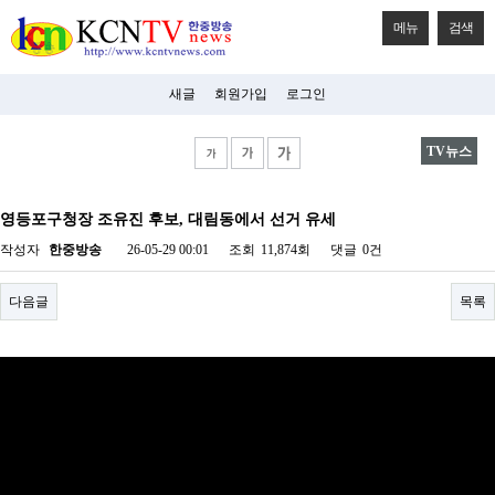
메뉴
검색
새글
회원가입
로그인
TV뉴스
비
아
영등포구청장 조유진 후보, 대림동에서 선거 유세
탑-
시
작성자
한중방송
26-05-29 00:01
조회
11,874회
댓글
0건
알
리
스
다음글
목록
구
입
미
프
진
후
기
미
프
진