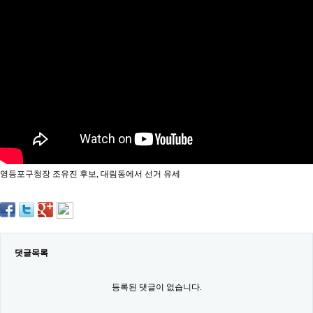
약
국
임
심
중
절
최
신
토
렌
트
사
이
트
영등포구청장 조유진 후보, 대림동에서 선거 유세
순
위
비
아
몰
웹
토
댓글목록
끼
실
시
등록된 댓글이 없습니다.
간
무