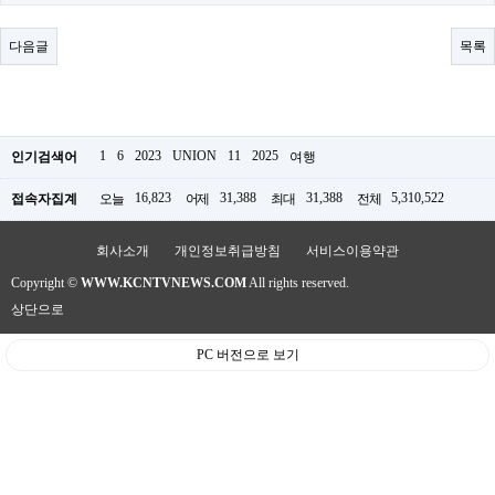
료
채
팅
다음글
목록
24
시
간
대
출
밍
1
6
2023
UNION
11
2025
인기검색어
여행
키
넷
16,823
31,388
31,388
5,310,522
접속자집계
오늘
어제
최대
전체
갱
신
통
회사소개
개인정보취급방침
서비스이용약관
영
Copyright ©
WWW.KCNTVNEWS.COM
All rights reserved.
만
남
상단으로
찾
기
PC 버전으로 보기
출
장
안
마
비
아
센
터