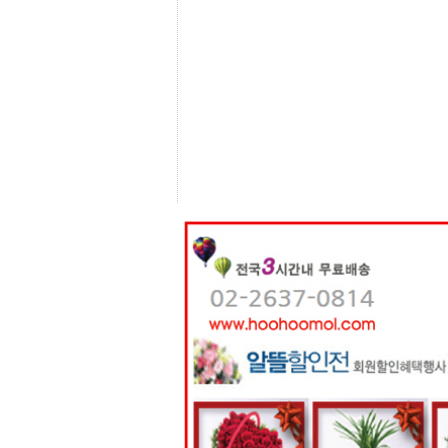
센
터
주
소
야
돔
클
럽
DOMCLUB
코
리
아
건
강
코
리
아
e
뉴
스
비
아
365
비
아
센