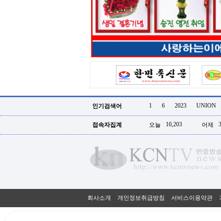
터
강
직
도
올
리
는
법
링
크
114
24
시
1
6
2023
UNION
인기검색어
간
대
10,203
접속자집계
오늘
어제
출
대
출
후
18
모
아
비
아
회사소개
개인정보취급방침
서비스이용약관
탑-
프
릴