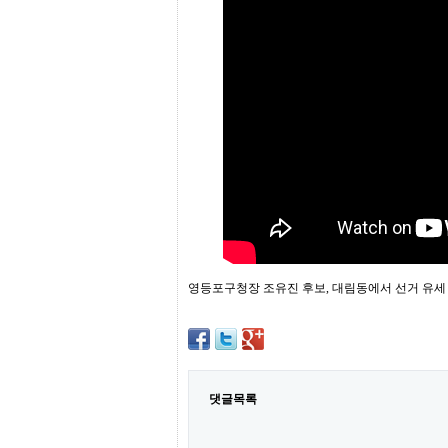
프
진
약
국
임
심
중
절
최
신
토
렌
트
사
이
트
순
영등포구청장 조유진 후보, 대림동에서 선거 유세
위
비
아
몰
웹
토
댓글목록
끼
실
시