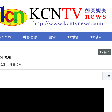
/스포츠
여행/관광
음악
TV방송
TV광고
TV뉴스
거 유세
619회
댓글
0건
목록