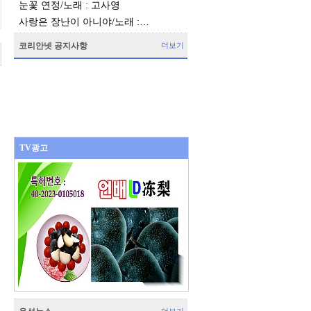
눈꽃 연정/노래 : 고사영
사랑은 장난이 아니야/노래 :…
코리안넷 공지사항
더보기
TV광고