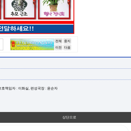
전체
중지
이전
다음
년보호책임자 : 이화실, 편성국장 : 윤순자
상단으로