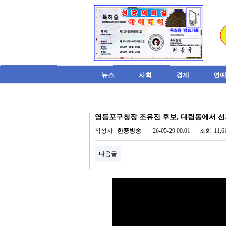
뉴스
사회
경제
연예
비
아
영등포구청장 조유진 후보, 대림동에서 선
탑-
시
작성자
한중방송
26-05-29 00:01
조회
11,
알
리
다음글
스
구
입
미
프
진
후
기
미