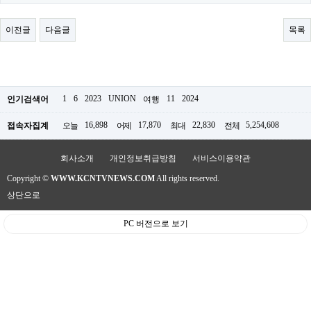
료
채
팅
이전글
다음글
목록
24
시
간
대
출
밍
1
6
2023
UNION
11
2024
인기검색어
여행
키
넷
16,898
17,870
22,830
5,254,608
접속자집계
오늘
어제
최대
전체
갱
신
통
회사소개
개인정보취급방침
서비스이용약관
영
Copyright ©
WWW.KCNTVNEWS.COM
All rights reserved.
만
남
상단으로
찾
기
PC 버전으로 보기
출
장
안
마
비
아
센
터