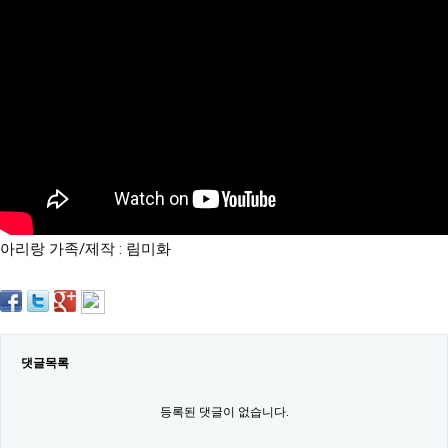
약
국
임
심
중
절
최
신
토
렌
트
사
이
트
아리랑 가족/제작 : 림미화
순
위
비
아
몰
웹
토
댓글목록
끼
실
시
등록된 댓글이 없습니다.
간
무