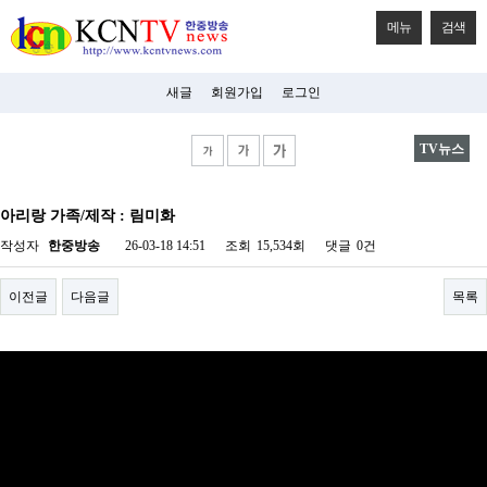
메뉴
검색
새글
회원가입
로그인
TV뉴스
비
아
아리랑 가족/제작 : 림미화
탑-
시
작성자
한중방송
26-03-18 14:51
조회
15,534회
댓글
0건
알
리
스
이전글
다음글
목록
구
입
미
프
진
후
기
미
프
진