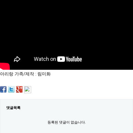
약
국
임
심
중
절
최
신
토
렌
트
사
이
트
아리랑 가족/제작 : 림미화
순
위
비
아
몰
웹
토
댓글목록
끼
실
시
등록된 댓글이 없습니다.
간
무