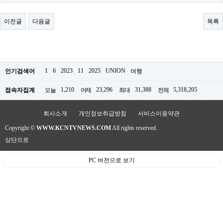
료
채
팅
이전글
다음글
목록
24
시
간
대
출
밍
1
6
2023
11
2025
UNION
인기검색어
여행
키
넷
1,210
23,296
31,388
5,318,205
접속자집계
오늘
어제
최대
전체
갱
신
통
회사소개
개인정보취급방침
서비스이용약관
영
Copyright ©
WWW.KCNTVNEWS.COM
All rights reserved.
만
남
상단으로
찾
기
PC 버전으로 보기
출
장
안
마
비
아
센
터