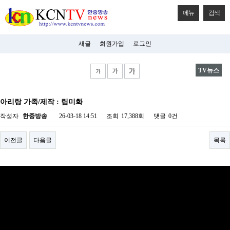
메뉴
검색
새글
회원가입
로그인
TV뉴스
비
아
아리랑 가족/제작 : 림미화
탑-
시
작성자
한중방송
26-03-18 14:51
조회
17,388회
댓글
0건
알
리
스
이전글
다음글
목록
구
입
미
프
진
후
기
미
프
진