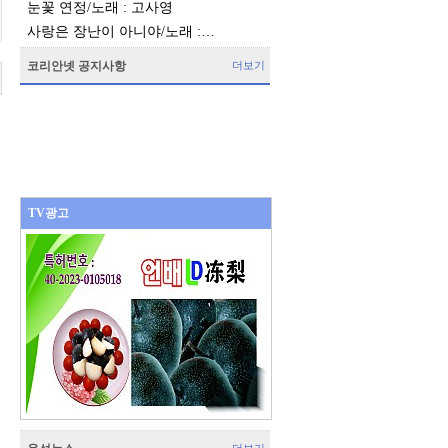
눈꽃 연정/노래 : 고사영
사랑은 장난이 아니야/노래 :…
코리안넷 공지사항
더보기
TV광고