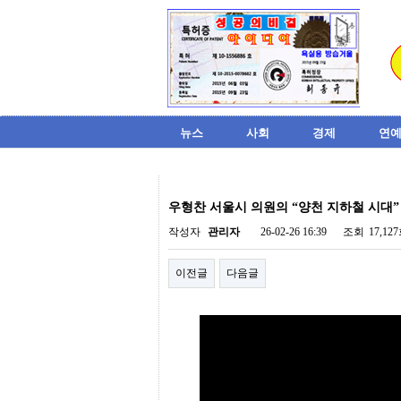
뉴스
사회
경제
연예
비
아
우형찬 서울시 의원의 “양천 지하철 시대
탑-
시
작성자
관리자
26-02-26 16:39
조회
17,12
알
리
이전글
다음글
스
구
입
미
프
진
후
기
미