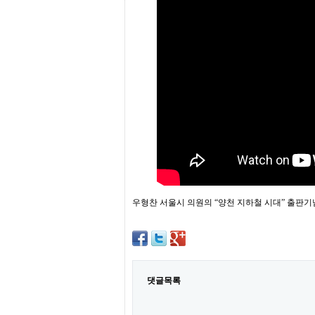
프
진
약
국
임
심
중
절
최
신
토
렌
트
사
이
트
순
우형찬 서울시 의원의 “양천 지하철 시대” 출판
위
비
아
몰
웹
토
댓글목록
끼
실
시