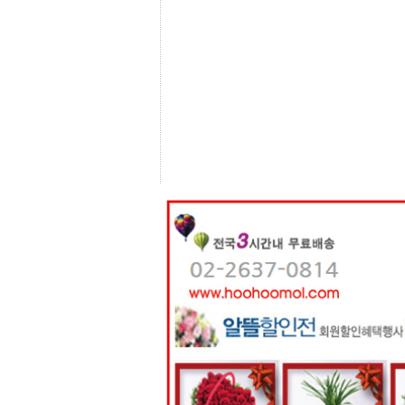
센
터
주
소
야
돔
클
럽
DOMCLUB
코
리
아
건
강
코
리
아
e
뉴
스
비
아
365
비
아
센