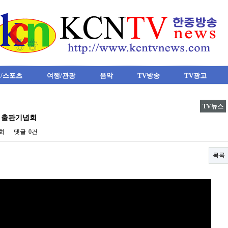
/스포츠
여행/관광
음악
TV방송
TV광고
TV뉴스
” 출판기념회
7회
댓글
0건
목록