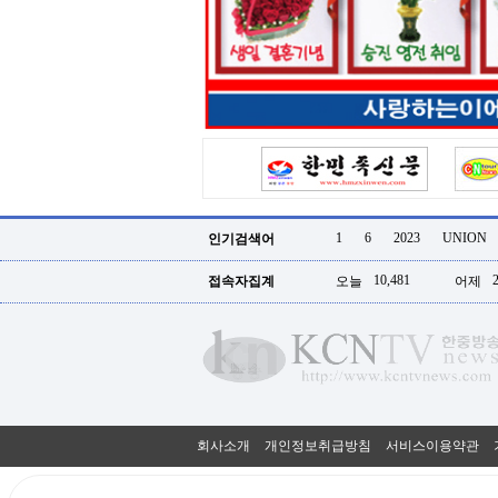
터
강
직
도
올
리
는
법
링
크
114
24
시
1
6
2023
UNION
인기검색어
간
대
10,481
접속자집계
오늘
어제
출
대
출
후
18
모
아
비
아
회사소개
개인정보취급방침
서비스이용약관
탑-
프
릴