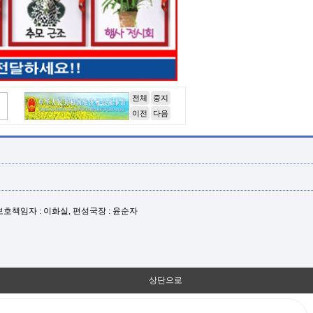
전체
중지
이전
다음
년보호책임자 : 이화실, 편성국장 : 윤순자
상단으로