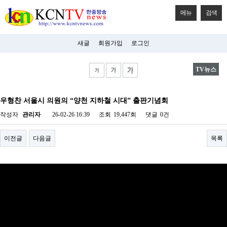
메뉴
검색
새글
회원가입
로그인
TV뉴스
비
아
우형찬 서울시 의원의 “양천 지하철 시대” 출판기념회
탑-
시
작성자
관리자
26-02-26 16:39
조회
19,447회
댓글
0건
알
리
스
이전글
다음글
목록
구
입
미
프
진
후
기
미
프
진