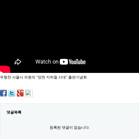
약
국
임
심
중
절
최
신
토
렌
트
사
이
트
우형찬 서울시 의원의 “양천 지하철 시대” 출판기념회
순
위
비
아
몰
웹
토
댓글목록
끼
실
시
등록된 댓글이 없습니다.
간
무