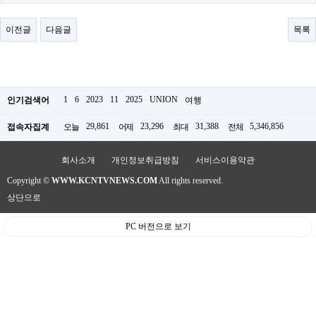
료
채
팅
이전글
다음글
목록
24
시
간
대
출
밍
1
6
2023
11
2025
UNION
인기검색어
여행
키
넷
29,861
23,296
31,388
5,346,856
접속자집계
오늘
어제
최대
전체
갱
신
통
회사소개
개인정보취급방침
서비스이용약관
영
Copyright ©
WWW.KCNTVNEWS.COM
All rights reserved.
만
남
상단으로
찾
기
PC 버전으로 보기
출
장
안
마
비
아
센
터