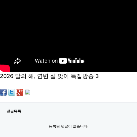
약
국
임
심
중
절
최
신
토
렌
트
사
이
트
2026 말의 해, 연변 설 맞이 특집방송 3
순
위
비
아
몰
웹
토
댓글목록
끼
실
시
등록된 댓글이 없습니다.
간
무