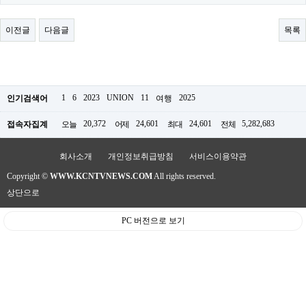
료
채
팅
이전글
다음글
목록
24
시
간
대
출
밍
1
6
2023
UNION
11
2025
인기검색어
여행
키
넷
20,372
24,601
24,601
5,282,683
접속자집계
오늘
어제
최대
전체
갱
신
통
회사소개
개인정보취급방침
서비스이용약관
영
Copyright ©
WWW.KCNTVNEWS.COM
All rights reserved.
만
남
상단으로
찾
기
PC 버전으로 보기
출
장
안
마
비
아
센
터