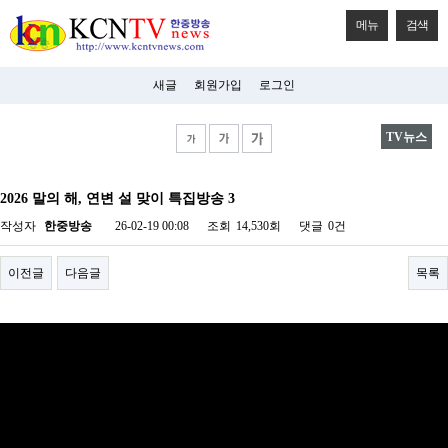
메뉴
검색
새글
회원가입
로그인
TV뉴스
비
아
2026 말의 해, 연변 설 맞이 특집방송 3
탑-
시
작성자
한중방송
26-02-19 00:08
조회
14,530회
댓글
0건
알
리
스
이전글
다음글
목록
구
입
미
프
진
후
기
미
프
진