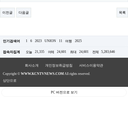
료
채
팅
이전글
다음글
목록
24
시
간
대
출
밍
1
6
2023
UNION
11
2025
인기검색어
여행
키
넷
21,335
24,601
24,601
5,283,646
접속자집계
오늘
어제
최대
전체
갱
신
통
회사소개
개인정보취급방침
서비스이용약관
영
Copyright ©
WWW.KCNTVNEWS.COM
All rights reserved.
만
남
상단으로
찾
기
PC 버전으로 보기
출
장
안
마
비
아
센
터