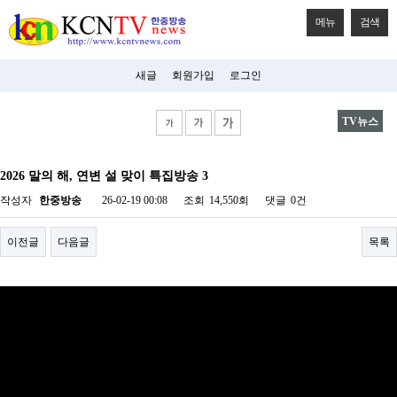
메뉴
검색
새글
회원가입
로그인
TV뉴스
비
아
2026 말의 해, 연변 설 맞이 특집방송 3
탑-
시
작성자
한중방송
26-02-19 00:08
조회
14,550회
댓글
0건
알
리
스
이전글
다음글
목록
구
입
미
프
진
후
기
미
프
진