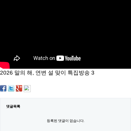
약
국
임
심
중
절
최
신
토
렌
트
사
이
트
2026 말의 해, 연변 설 맞이 특집방송 3
순
위
비
아
몰
웹
토
댓글목록
끼
실
시
등록된 댓글이 없습니다.
간
무