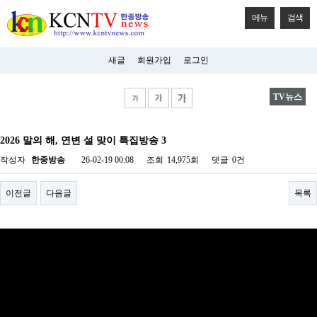
메뉴
검색
새글
회원가입
로그인
TV뉴스
비
아
2026 말의 해, 연변 설 맞이 특집방송 3
탑-
시
작성자
한중방송
26-02-19 00:08
조회
14,975회
댓글
0건
알
리
스
이전글
다음글
목록
구
입
미
프
진
후
기
미
프
진