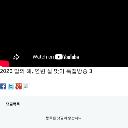
약
국
임
심
중
절
최
신
토
렌
트
사
이
트
2026 말의 해, 연변 설 맞이 특집방송 3
순
위
비
아
몰
웹
토
댓글목록
끼
실
시
등록된 댓글이 없습니다.
간
무