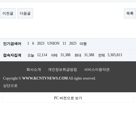
료
채
팅
이전글
다음글
목록
24
시
간
대
출
밍
1
6
2023
UNION
11
2025
인기검색어
여행
키
넷
12,114
31,388
31,388
5,305,813
접속자집계
오늘
어제
최대
전체
갱
신
통
회사소개
개인정보취급방침
서비스이용약관
영
Copyright ©
WWW.KCNTVNEWS.COM
All rights reserved.
만
남
상단으로
찾
기
PC 버전으로 보기
출
장
안
마
비
아
센
터