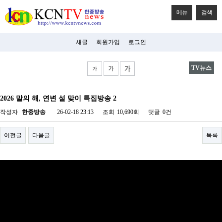
메뉴
검색
새글
회원가입
로그인
TV뉴스
비
아
2026 말의 해, 연변 설 맞이 특집방송 2
탑-
시
작성자
한중방송
26-02-18 23:13
조회
10,690회
댓글
0건
알
리
스
이전글
다음글
목록
구
입
미
프
진
후
기
미
프
진