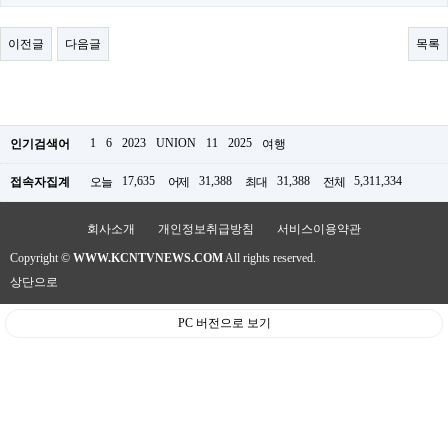
료
채
팅
이전글
다음글
목록
24
시
간
대
출
밍
1
6
2023
UNION
11
2025
인기검색어
여행
키
넷
17,635
31,388
31,388
5,311,334
접속자집계
오늘
어제
최대
전체
갱
신
통
회사소개
개인정보취급방침
서비스이용약관
영
Copyright ©
WWW.KCNTVNEWS.COM
All rights reserved.
만
남
상단으로
찾
기
PC 버전으로 보기
출
장
안
마
비
아
센
터