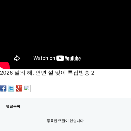
약
국
임
심
중
절
최
신
토
렌
트
사
이
트
2026 말의 해, 연변 설 맞이 특집방송 2
순
위
비
아
몰
웹
토
댓글목록
끼
실
시
등록된 댓글이 없습니다.
간
무