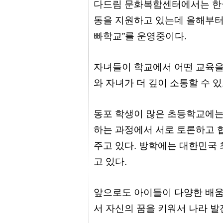
다드림 문화복합센터에서는 한글
리
지
동을 지원하고 있는데 올해부터
구
입
빠학교”를 운영중이다.
통
영
비
아
자녀들이 학교에서 어떤 교육을
돔
와 자녀가 더 깊이 소통할 수 있
클
럽
DOMCLUB.top
신
동포 학생이 많은 초등학교에는
규
하는 과정에서 서로 토론하고 
노
제
주고 있다. 방학에는 대한민국 
휴
사
고 있다.
이
트
북
토
앞으로도 아이들이 다양한 배움
끼
대
서 자신의 꿈을 키워서 나라 발
출
DB