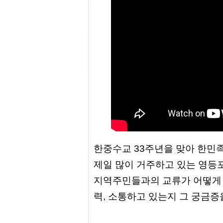
프
진
약
국
임
심
중
절
최
신
토
렌
트
사
이
트
순
한중수교 33주년을 맞아 한민
위
비
제일 많이 거주하고 있는 영등
아
몰
지역주민들과의 교류가 어떻게 
웹
토
력, 소통하고 있는지 그 궁금
끼
실
시