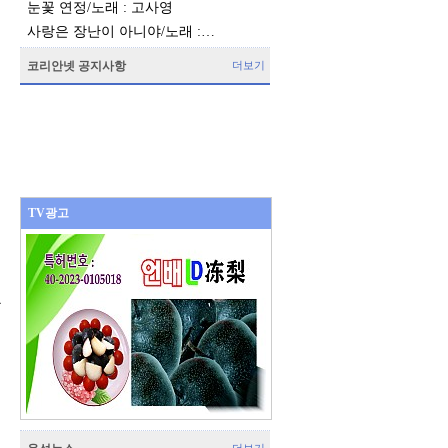
눈꽃 연정/노래 : 고사영
사랑은 장난이 아니야/노래 :…
코리안넷 공지사항
더보기
TV광고
를