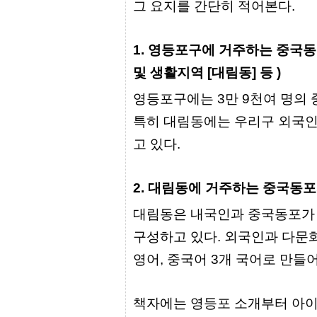
간
그 요지를 간단히 적어본다.
무
료
채
1. 영등포구에 거주하는 중국동
팅
24
및 생활지역 [대림동] 등 )
시
간
영등포구에는 3만 9천여 명의 
대
출
특히 대림동에는 우리구 외국인의
밍
키
고 있다.
넷
갱
신
통
2. 대림동에 거주하는 중국동
영
만
대림동은 내국인과 중국동포가 
남
찾
구성하고 있다. 외국인과 다문화
기
출
영어, 중국어 3개 국어로 만들
장
안
마
책자에는 영등포 소개부터 아이
비
아