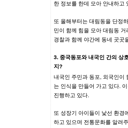
한 정보를 한데 모아 안내하고 
센
터
주
소
또 올해부터는 대림동을 단정하
야
돔
민이 함께 힘을 모아 대림동 거
클
럽
경찰과 함께 야간에 동네 곳곳을
DOMCLUB
코
리
3. 중국동포와 내국인 간의 상
아
건
지?
강
코
내국인 주민과 동포, 외국인이 
리
아
는 인식을 만들어 가고 있다. 
e
뉴
진행하고 있다.
스
비
아
365
또 성장기 아이들이 낯선 환경
비
아
하고 있으며 전통문화를 알려주
센