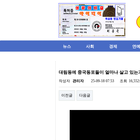
뉴스
사회
경제
연예
비
아
대림동에 중국동포들이 얼마나 살고 있는
탑-
시
작성자
관리자
25-09-18 07:53
조회
16,55
알
리
이전글
다음글
스
구
입
미
프
진
후
기
미