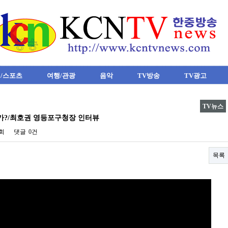
/스포츠
여행/관광
음악
TV방송
TV광고
TV뉴스
가?/최호권 영등포구청장 인터뷰
2회
댓글
0건
목록