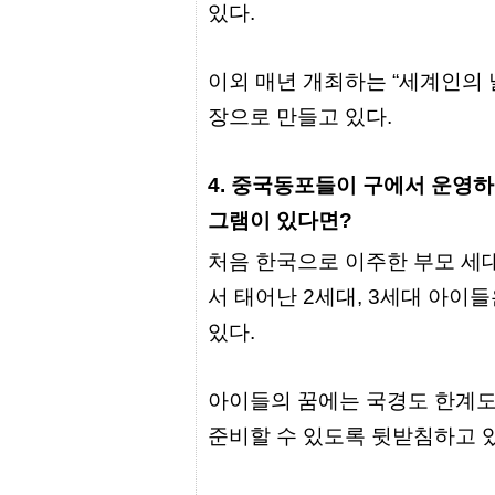
터
있다.
강
직
도
올
이외 매년 개최하는 “세계인의 
리
장으로 만들고 있다.
는
법
링
크
4. 중국동포들이 구에서 운영
114
24
그램이 있다면?
시
간
처음 한국으로 이주한 부모 세
대
출
서 태어난 2세대, 3세대 아
대
출
있다.
후
18
모
아
아이들의 꿈에는 국경도 한계도
비
아
준비할 수 있도록 뒷받침하고 있
탑-
프
릴