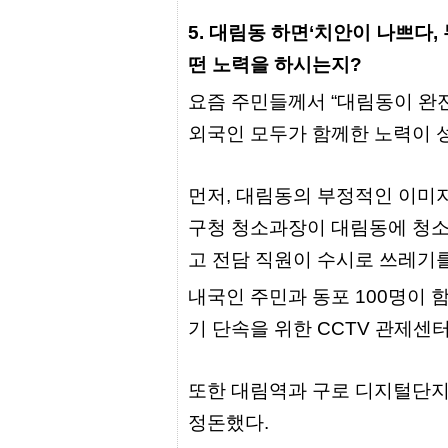
출
장
5. 대림동 하면‘치안이 나쁘다,
파
떤 노력을 하시는지?
란
출
장
요즘 주민들께서 “대림동이 완전
마
외국인 모두가 함께한 노력이 성
사
지
우
즐
먼저, 대림동의 부정적인 이미지
성
무
구청 청소과장이 대림동에 청소
료
만
고 전담 직원이 수시로 쓰레기
남
어
내국인 주민과 동포 100명이 
플
미
기 단속을 위한 CCTV 관제센
프
진
약
국
또한 대림역과 구로 디지털단지
하
정돈했다.
혈