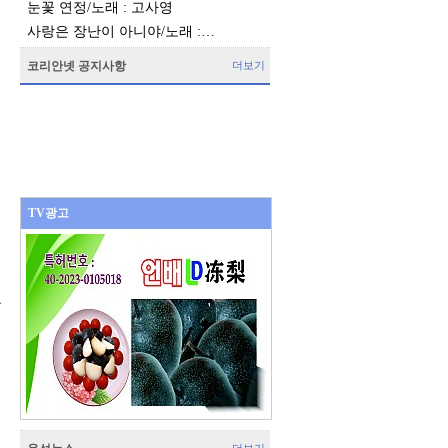
눈꽃 연정/노래 : 고사영
사랑은 장난이 아니야/노래 :…
코리안넷 공지사항
더보기
TV광고
를