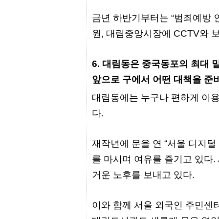
유
머
금년 하반기부터는 “범죄예방 
판
원, 대림중앙시장에 CCTV와 
6. 대림동은 중국동포의 최대
앞으로 구에서 어떤 대책을 준
대림동에는 누구나 편하게 이용
다.
재작년에 문을 연 “서울 디지
를 마시며 여유를 즐기고 있다.
거운 노후를 보내고 있다.
이와 함께 서울 외국인 주민센터