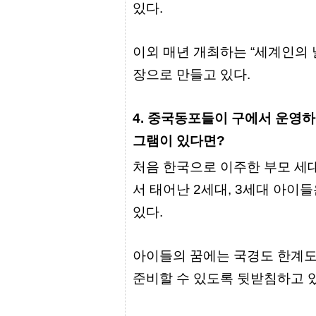
터
있다.
강
직
도
올
이외 매년 개최하는 “세계인의 
리
장으로 만들고 있다.
는
법
링
크
4. 중국동포들이 구에서 운영
114
24
그램이 있다면?
시
간
처음 한국으로 이주한 부모 세
대
출
서 태어난 2세대, 3세대 아
대
출
있다.
후
18
모
아
아이들의 꿈에는 국경도 한계도
비
아
준비할 수 있도록 뒷받침하고 있
탑-
프
릴