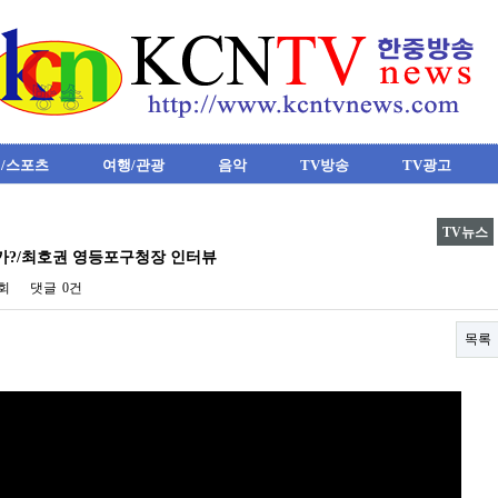
/스포츠
여행/관광
음악
TV방송
TV광고
TV뉴스
가?/최호권 영등포구청장 인터뷰
7회
댓글
0건
목록