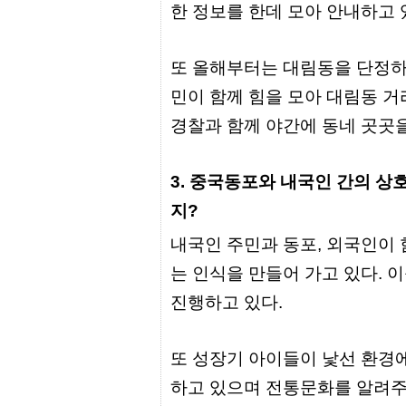
한 정보를 한데 모아 안내하고 
센
터
주
소
또 올해부터는 대림동을 단정하
야
돔
민이 함께 힘을 모아 대림동 거
클
럽
경찰과 함께 야간에 동네 곳곳을
DOMCLUB
코
리
3. 중국동포와 내국인 간의 상
아
건
지?
강
코
내국인 주민과 동포, 외국인이 
리
아
는 인식을 만들어 가고 있다. 
e
뉴
진행하고 있다.
스
비
아
365
또 성장기 아이들이 낯선 환경
비
아
하고 있으며 전통문화를 알려주
센