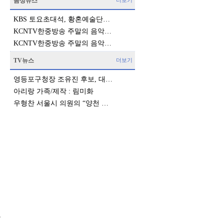
음성뉴스
더보기
KBS 토요초대석, 황혼예술단…
KCNTV한중방송 주말의 음악…
KCNTV한중방송 주말의 음악…
TV뉴스
더보기
영등포구청장 조유진 후보, 대…
아리랑 가족/제작 : 림미화
우형찬 서울시 의원의 “양천 …
고