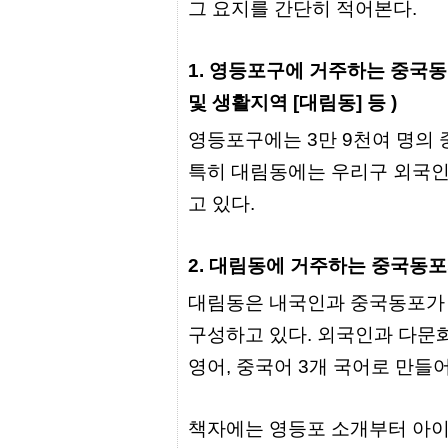
간
그 요지를 간단히 적어본다.
무
료
채
1. 영등포구에 거주하는 중국동
팅
24
및 생활지역 [대림동] 등 )
시
간
영등포구에는 3만 9천여 명의 
대
출
특히 대림동에는 우리구 외국인의
밍
키
고 있다.
넷
갱
신
통
2. 대림동에 거주하는 중국동
영
만
대림동은 내국인과 중국동포가 
남
찾
구성하고 있다. 외국인과 다문화
기
출
영어, 중국어 3개 국어로 만들
장
안
마
책자에는 영등포 소개부터 아이
비
아