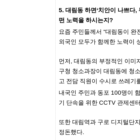
출
장
5. 대림동 하면‘치안이 나쁘다,
파
떤 노력을 하시는지?
란
출
장
요즘 주민들께서 “대림동이 완전
마
외국인 모두가 함께한 노력이 성
사
지
우
즐
먼저, 대림동의 부정적인 이미지
성
무
구청 청소과장이 대림동에 청소
료
만
고 전담 직원이 수시로 쓰레기
남
어
내국인 주민과 동포 100명이 
플
미
기 단속을 위한 CCTV 관제센
프
진
약
국
또한 대림역과 구로 디지털단지
하
정돈했다.
혈