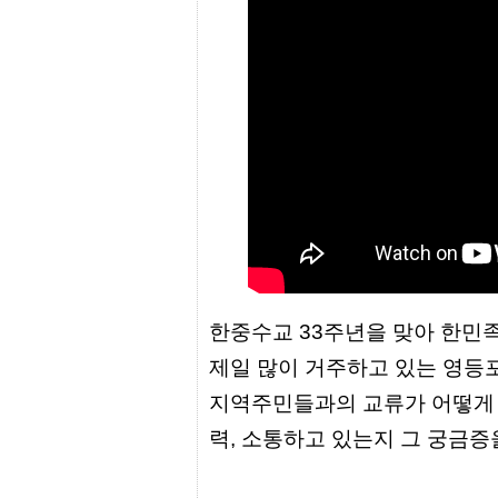
프
진
약
국
임
심
중
절
최
신
토
렌
트
사
이
트
순
한중수교 33주년을 맞아 한민
위
비
제일 많이 거주하고 있는 영등
아
몰
지역주민들과의 교류가 어떻게 
웹
토
력, 소통하고 있는지 그 궁금
끼
실
시