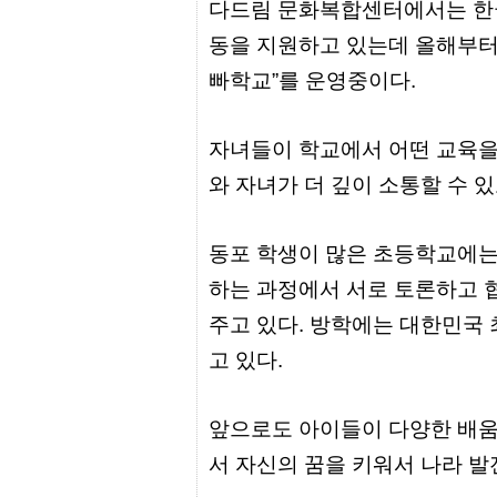
다드림 문화복합센터에서는 한글
리
지
동을 지원하고 있는데 올해부터
구
입
빠학교”를 운영중이다.
통
영
비
아
자녀들이 학교에서 어떤 교육을
돔
와 자녀가 더 깊이 소통할 수 있
클
럽
DOMCLUB.top
신
동포 학생이 많은 초등학교에는
규
하는 과정에서 서로 토론하고 
노
제
주고 있다. 방학에는 대한민국 
휴
사
고 있다.
이
트
북
토
앞으로도 아이들이 다양한 배움
끼
대
서 자신의 꿈을 키워서 나라 발
출
DB