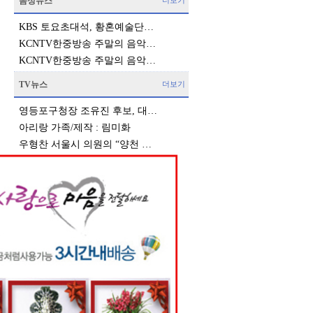
음성뉴스
더보기
KBS 토요초대석, 황혼예술단…
KCNTV한중방송 주말의 음악…
KCNTV한중방송 주말의 음악…
TV뉴스
더보기
영등포구청장 조유진 후보, 대…
아리랑 가족/제작 : 림미화
우형찬 서울시 의원의 “양천 …