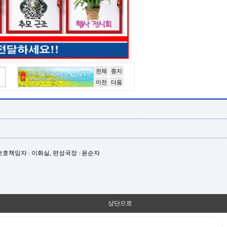
전체
중지
이전
다음
년보호책임자 : 이화실, 편성국장 : 윤순자
상단으로