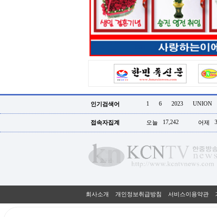
터
강
직
도
올
리
는
법
링
크
114
24
시
1
6
2023
UNION
인기검색어
간
대
17,242
접속자집계
오늘
어제
출
대
출
후
18
모
아
비
아
회사소개
개인정보취급방침
서비스이용약관
탑-
프
릴