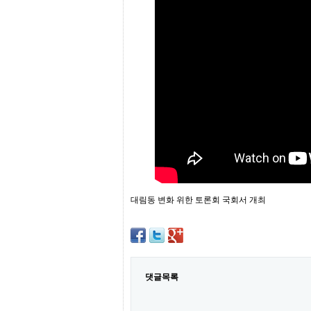
프
진
약
국
임
심
중
절
최
신
토
렌
트
사
이
트
순
대림동 변화 위한 토론회 국회서 개최
위
비
아
몰
웹
토
댓글목록
끼
실
시