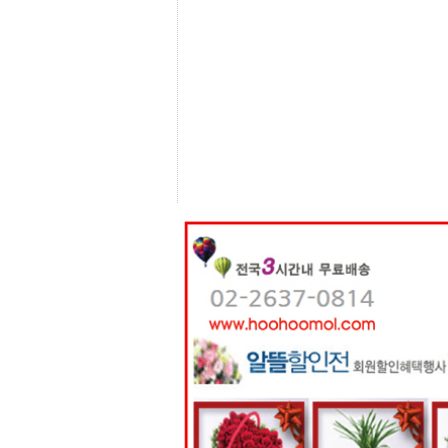
센
터
주
소
야
돔
클
럽
DOMCLUB
코
리
아
건
강
코
리
아
e
뉴
스
비
아
365
비
아
센