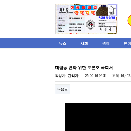
뉴스
사회
경제
연예
비
아
대림동 변화 위한 토론호 국회서
탑-
시
작성자
관리자
25-09-16 06:51
조회
16,40
알
리
다음글
스
구
입
미
프
진
후
기
미