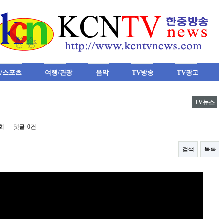
/스포츠
여행/관광
음악
TV방송
TV광고
TV뉴스
2회
댓글
0건
검색
목록