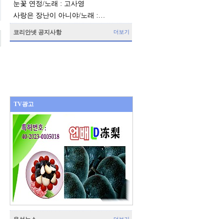
눈꽃 연정/노래 : 고사영
사랑은 장난이 아니야/노래 :…
코리안넷 공지사항
더보기
TV광고