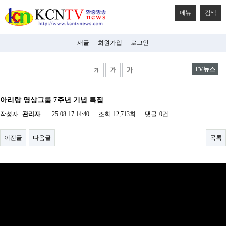
메뉴
검색
새글
회원가입
로그인
TV뉴스
비
아
아리랑 영상그룹 7주년 기념 특집
탑-
시
작성자
관리자
25-08-17 14:40
조회
12,713회
댓글
0건
알
리
스
이전글
다음글
목록
구
입
미
프
진
후
기
미
프
진