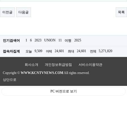
료
채
팅
이전글
다음글
목록
24
시
간
대
출
밍
1
6
2023
UNION
11
2025
인기검색어
여행
키
넷
9,509
24,601
24,601
5,271,820
접속자집계
오늘
어제
최대
전체
갱
신
통
회사소개
개인정보취급방침
서비스이용약관
영
Copyright ©
WWW.KCNTVNEWS.COM
All rights reserved.
만
남
상단으로
찾
기
PC 버전으로 보기
출
장
안
마
비
아
센
터