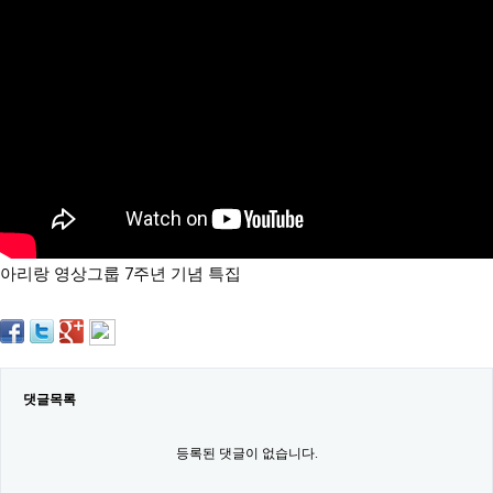
약
국
임
심
중
절
최
신
토
렌
트
사
이
트
아리랑 영상그룹 7주년 기념 특집
순
위
비
아
몰
웹
토
댓글목록
끼
실
시
등록된 댓글이 없습니다.
간
무