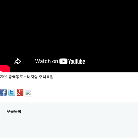
약
국
임
심
중
절
최
신
토
렌
트
사
이
트
2004 중국동포노래자랑 추석특집
순
위
비
아
몰
웹
토
댓글목록
끼
실
시
간
무