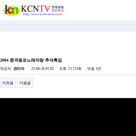
비
아
2004 중국동포노래자랑 추석특집
탑-
시
작성자
관리자
25-06-26 01:02
조회
13,733회
댓글
0건
알
리
스
이전글
다음글
구
입
미
프
진
후
기
미
프
진