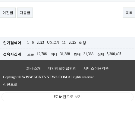
료
채
팅
이전글
다음글
목록
24
시
간
대
출
밍
1
6
2023
UNION
11
2025
인기검색어
여행
키
넷
12,706
31,388
31,388
5,306,405
접속자집계
오늘
어제
최대
전체
갱
신
통
회사소개
개인정보취급방침
서비스이용약관
영
Copyright ©
WWW.KCNTVNEWS.COM
All rights reserved.
만
남
상단으로
찾
기
PC 버전으로 보기
출
장
안
마
비
아
센
터