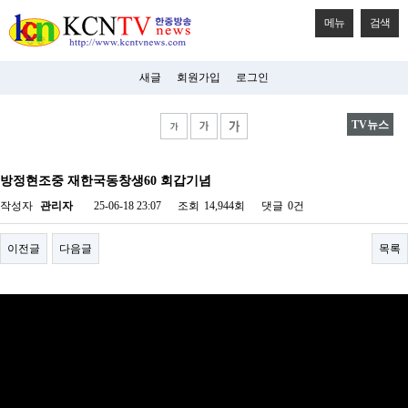
메뉴
검색
새글
회원가입
로그인
TV뉴스
비
아
방정현조중 재한국동창생60 회갑기념
탑-
시
작성자
관리자
25-06-18 23:07
조회
14,944회
댓글
0건
알
리
스
이전글
다음글
목록
구
입
미
프
진
후
기
미
프
진