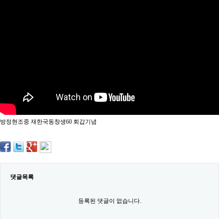
약
국
임
심
중
절
최
신
토
렌
트
사
이
트
방정현조중 재한국동창생60 회갑기념
순
위
비
아
몰
웹
토
댓글목록
끼
실
시
등록된 댓글이 없습니다.
간
무