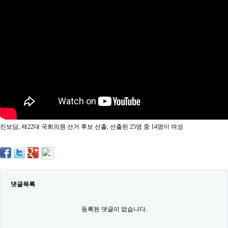
약
국
임
심
중
절
최
신
토
렌
트
사
이
트
진보당, 제22대 국회의원 선거 후보 선출, 선출된 25명 중 14명이 여성
순
위
비
아
몰
웹
토
댓글목록
끼
실
시
등록된 댓글이 없습니다.
간
무