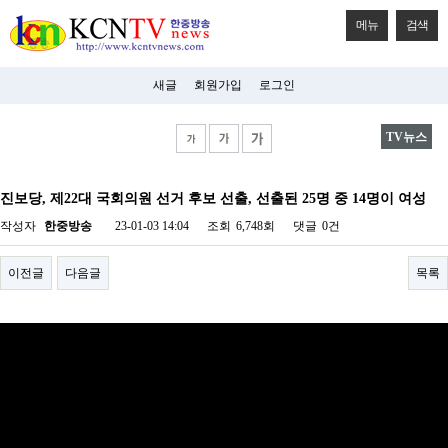
메뉴
검색
새글
회원가입
로그인
TV뉴스
비
아
진보당, 제22대 국회의원 선거 후보 선출, 선출된 25명 중 14명이 여성
탑-
시
작성자
한중방송
23-01-03 14:04
조회
6,748회
댓글
0건
알
리
스
이전글
다음글
목록
구
입
미
프
진
후
기
미
프
진