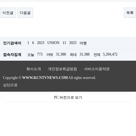
료
채
팅
이전글
다음글
목록
24
시
간
대
출
밍
1
6
2023
UNION
11
2025
인기검색어
여행
키
넷
773
31,388
31,388
5,294,472
접속자집계
오늘
어제
최대
전체
갱
신
통
회사소개
개인정보취급방침
서비스이용약관
영
Copyright ©
WWW.KCNTVNEWS.COM
All rights reserved.
만
남
상단으로
찾
기
PC 버전으로 보기
출
장
안
마
비
아
센
터