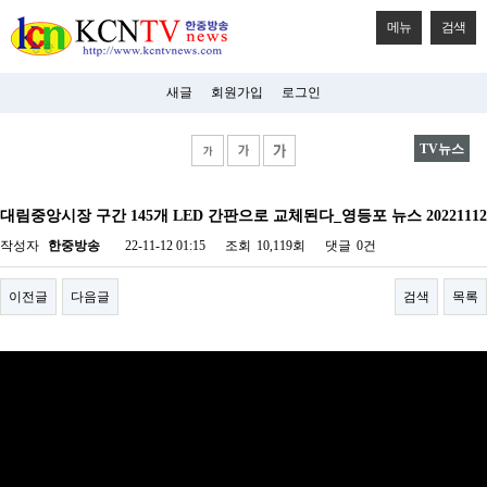
메뉴
검색
새글
회원가입
로그인
TV뉴스
비
아
대림중앙시장 구간 145개 LED 간판으로 교체된다_영등포 뉴스 20221112
탑-
시
작성자
한중방송
22-11-12 01:15
조회
10,119회
댓글
0건
알
리
스
이전글
다음글
검색
목록
구
입
미
프
진
후
기
미
프
진