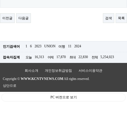
료
채
팅
24
이전글
다음글
검색
목록
시
간
대
출
밍
키
1
6
2023
UNION
11
2024
인기검색어
여행
넷
갱
16,313
17,870
22,830
5,254,023
접속자집계
오늘
어제
최대
전체
신
통
영
회사소개
개인정보취급방침
서비스이용약관
만
남
Copyright ©
WWW.KCNTVNEWS.COM
All rights reserved.
찾
상단으로
기
출
PC 버전으로 보기
장
안
마
비
아
센
터