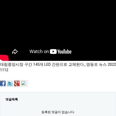
약
국
임
심
중
절
최
신
토
렌
트
사
이
트
대림중앙시장 구간 145개 LED 간판으로 교체된다_영등포 뉴스 2022
순
위
1112
비
아
몰
웹
토
끼
댓글목록
실
시
간
등록된 댓글이 없습니다.
무