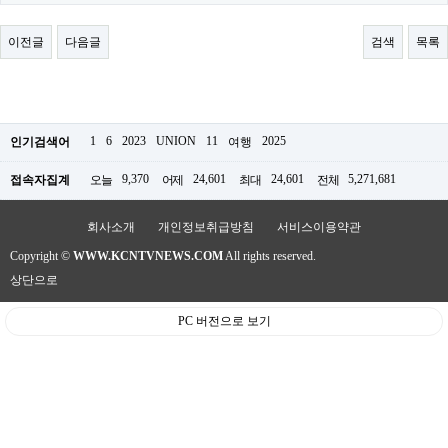
료
채
팅
이전글
다음글
검색
목록
24
시
간
대
출
밍
1
6
2023
UNION
11
2025
인기검색어
여행
키
넷
9,370
24,601
24,601
5,271,681
접속자집계
오늘
어제
최대
전체
갱
신
통
회사소개
개인정보취급방침
서비스이용약관
영
Copyright ©
WWW.KCNTVNEWS.COM
All rights reserved.
만
남
상단으로
찾
기
PC 버전으로 보기
출
장
안
마
비
아
센
터