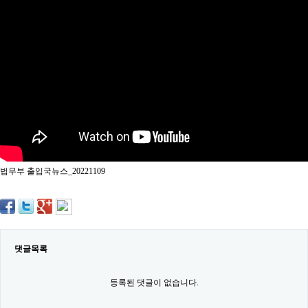
약
국
임
심
중
절
최
신
토
렌
트
사
이
트
법무부 출입국뉴스_20221109
순
위
비
아
몰
웹
토
댓글목록
끼
실
시
등록된 댓글이 없습니다.
간
무