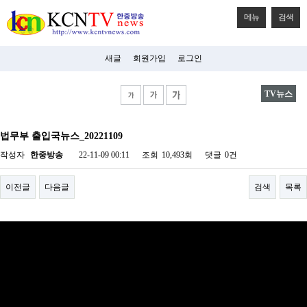
메뉴
검색
새글
회원가입
로그인
TV뉴스
비
아
법무부 출입국뉴스_20221109
탑-
시
작성자
한중방송
22-11-09 00:11
조회
10,493회
댓글
0건
알
리
스
이전글
다음글
검색
목록
구
입
미
프
진
후
기
미
프
진