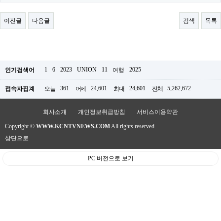
료
채
팅
이전글
다음글
검색
목록
24
시
간
대
출
밍
1
6
2023
UNION
11
2025
인기검색어
여행
키
넷
361
24,601
24,601
5,262,672
접속자집계
오늘
어제
최대
전체
갱
신
통
회사소개
개인정보취급방침
서비스이용약관
영
Copyright ©
WWW.KCNTVNEWS.COM
All rights reserved.
만
남
상단으로
찾
기
PC 버전으로 보기
출
장
안
마
비
아
센
터