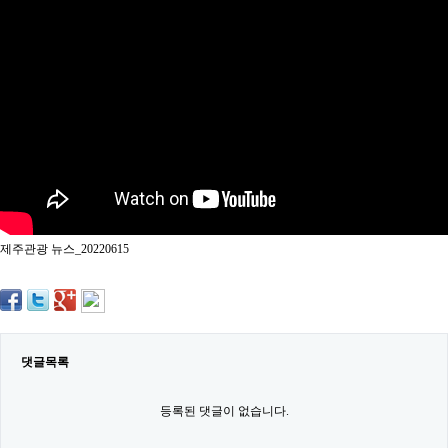
약
국
임
심
중
절
최
신
토
렌
트
사
이
트
제주관광 뉴스_20220615
순
위
비
아
몰
웹
토
댓글목록
끼
실
시
등록된 댓글이 없습니다.
간
무