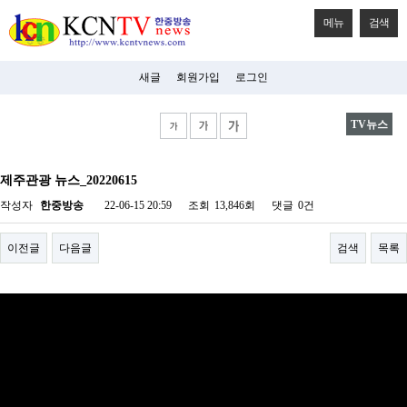
메뉴
검색
새글
회원가입
로그인
TV뉴스
비
아
제주관광 뉴스_20220615
탑-
시
작성자
한중방송
22-06-15 20:59
조회
13,846회
댓글
0건
알
리
스
이전글
다음글
검색
목록
구
입
미
프
진
후
기
미
프
진