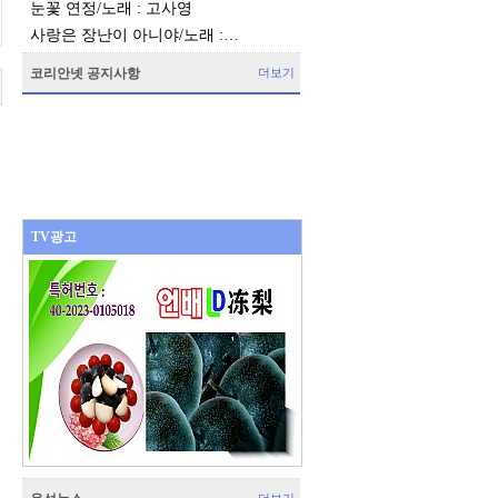
눈꽃 연정/노래 : 고사영
사랑은 장난이 아니야/노래 :…
코리안넷 공지사항
더보기
TV광고