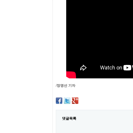
프
진
약
국
임
심
중
절
최
신
토
렌
트
사
이
트
순
/정명선 기자
위
비
아
몰
웹
토
댓글목록
끼
실
시