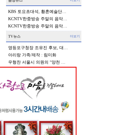
음성뉴스
더보기
KBS 토요초대석, 황혼예술단…
KCNTV한중방송 주말의 음악…
KCNTV한중방송 주말의 음악…
TV뉴스
더보기
영등포구청장 조유진 후보, 대…
아리랑 가족/제작 : 림미화
우형찬 서울시 의원의 “양천 …