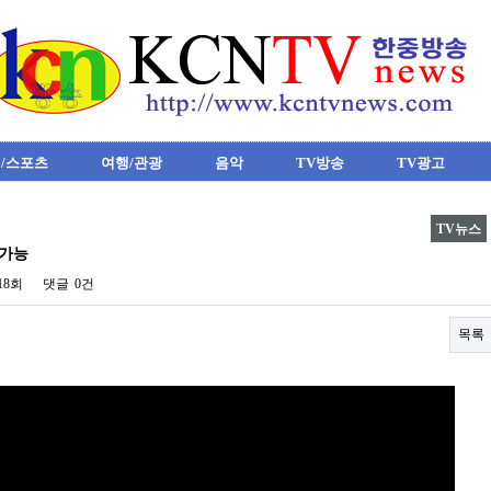
/스포츠
여행/관광
음악
TV방송
TV광고
TV뉴스
 가능
418회
댓글
0건
목록