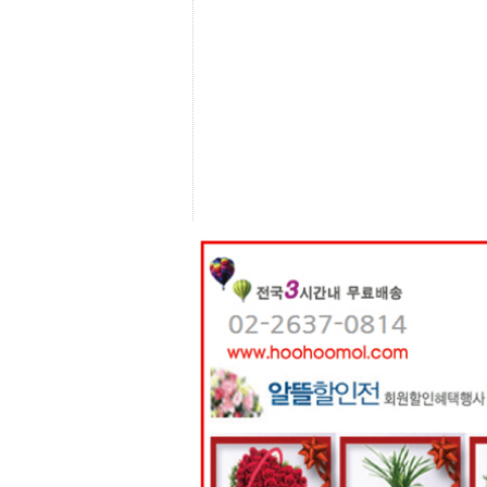
센
터
주
소
야
돔
클
럽
DOMCLUB
코
리
아
건
강
코
리
아
e
뉴
스
비
아
365
비
아
센