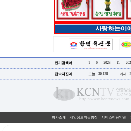
터
강
직
도
올
리
는
법
링
크
114
24
시
1
6
2023
11
202
인기검색어
간
대
30,128
접속자집계
오늘
어제
출
대
출
후
18
모
아
비
아
회사소개
개인정보취급방침
서비스이용약관
탑-
프
릴