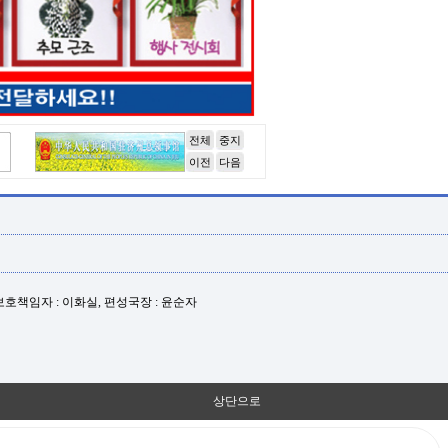
전체
중지
이전
다음
년보호책임자 : 이화실, 편성국장 : 윤순자
상단으로