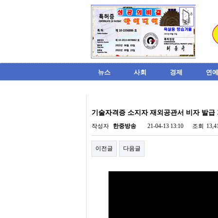
뉴스
사회
경제
연예
비
아
기술자격증 소지자 재외공관서 비자 발급
탑-
시
작성자
한중방송
21-04-13 13:10
조회
13,
알
리
이전글
다음글
스
구
입
미
프
진
후
기
미