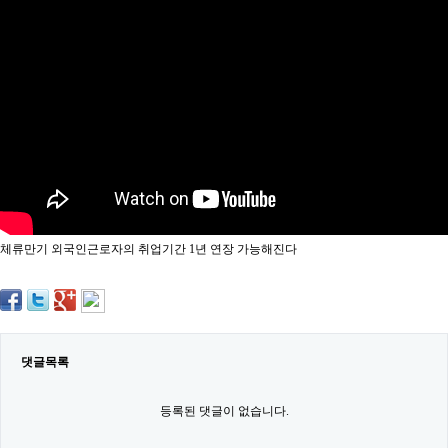
약
국
임
심
중
절
최
신
토
렌
트
사
이
트
체류만기 외국인근로자의 취업기간 1년 연장 가능해진다
순
위
비
아
몰
웹
토
댓글목록
끼
실
시
등록된 댓글이 없습니다.
간
무