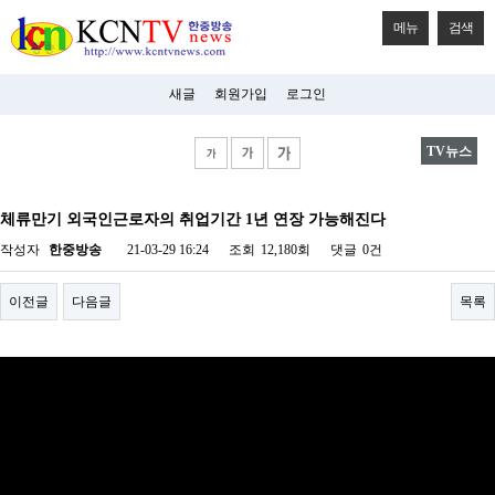
메뉴
검색
새글
회원가입
로그인
TV뉴스
비
아
체류만기 외국인근로자의 취업기간 1년 연장 가능해진다
탑-
시
작성자
한중방송
21-03-29 16:24
조회
12,180회
댓글
0건
알
리
스
이전글
다음글
목록
구
입
미
프
진
후
기
미
프
진