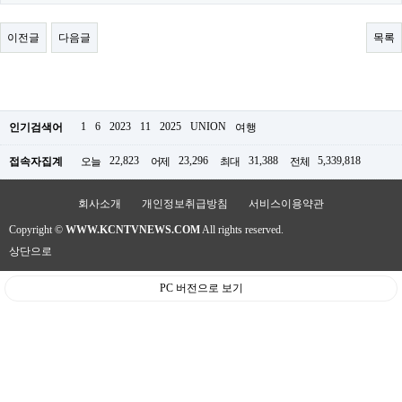
료
채
팅
이전글
다음글
목록
24
시
간
대
출
밍
1
6
2023
11
2025
UNION
인기검색어
여행
키
넷
22,823
23,296
31,388
5,339,818
접속자집계
오늘
어제
최대
전체
갱
신
통
회사소개
개인정보취급방침
서비스이용약관
영
Copyright ©
WWW.KCNTVNEWS.COM
All rights reserved.
만
남
상단으로
찾
기
PC 버전으로 보기
출
장
안
마
비
아
센
터