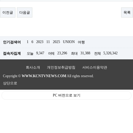
료
채
팅
이전글
다음글
목록
24
시
간
대
출
밍
1
6
2023
11
2025
UNION
인기검색어
여행
키
넷
9,347
23,296
31,388
5,326,342
접속자집계
오늘
어제
최대
전체
갱
신
통
회사소개
개인정보취급방침
서비스이용약관
영
Copyright ©
WWW.KCNTVNEWS.COM
All rights reserved.
만
남
상단으로
찾
기
PC 버전으로 보기
출
장
안
마
비
아
센
터