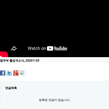
약
국
임
심
중
절
최
신
토
렌
트
사
이
트
법무부 출입국소식_20201129
순
위
비
아
몰
웹
토
댓글목록
끼
실
시
등록된 댓글이 없습니다.
간
무