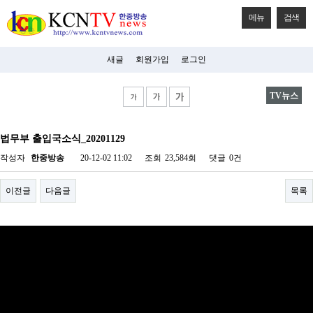
메뉴
검색
새글
회원가입
로그인
TV뉴스
비
아
법무부 출입국소식_20201129
탑-
시
작성자
한중방송
20-12-02 11:02
조회
23,584회
댓글
0건
알
리
스
이전글
다음글
목록
구
입
미
프
진
후
기
미
프
진