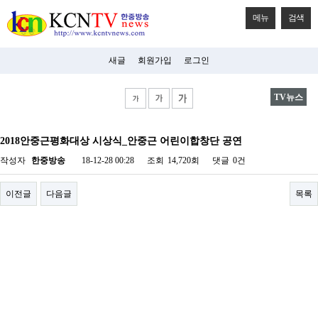
메뉴
검색
새글
회원가입
로그인
TV뉴스
비
아
2018안중근평화대상 시상식_안중근 어린이합창단 공연
탑-
시
작성자
한중방송
18-12-28 00:28
조회
14,720회
댓글
0건
알
리
스
이전글
다음글
목록
구
입
미
프
진
후
기
미
프
진