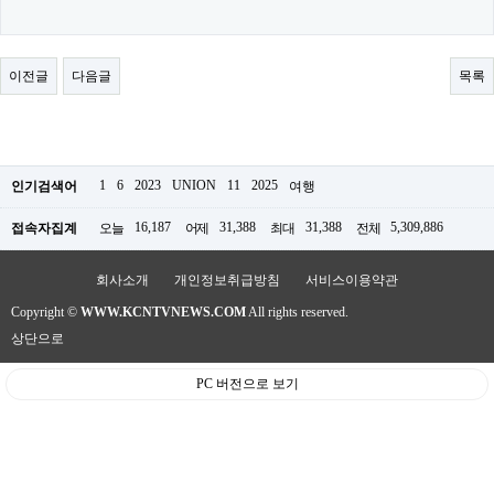
료
채
팅
24
이전글
다음글
목록
시
간
대
출
밍
키
1
6
2023
UNION
11
2025
인기검색어
여행
넷
갱
16,187
31,388
31,388
5,309,886
접속자집계
오늘
어제
최대
전체
신
통
영
회사소개
개인정보취급방침
서비스이용약관
만
남
Copyright ©
WWW.KCNTVNEWS.COM
All rights reserved.
찾
상단으로
기
출
장
PC 버전으로 보기
안
마
비
아
센
터