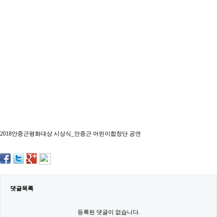
약
국
임
심
중
절
최
신
토
렌
트
사
이
트
순
위
2018안중근평화대상 시상식_안중근 어린이합창단 공연
비
아
몰
웹
토
끼
실
댓글목록
시
간
무
등록된 댓글이 없습니다.