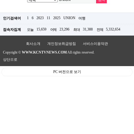
약
국
임
1
6
2023
11
2025
UNION
인기검색어
여행
심
중
절
15,659
23,296
31,388
5,332,654
접속자집계
오늘
어제
최대
전체
최
신
회사소개
개인정보취급방침
서비스이용약관
토
렌
Copyright ©
WWW.KCNTVNEWS.COM
All rights reserved.
트
사
상단으로
이
트
PC 버전으로 보기
순
위
비
아
몰
웹
토
끼
실
시
간
무