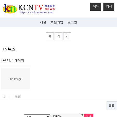
메뉴
검색
새글
회원가입
로그인
비
TV뉴스
아
탑-
시
Total 1건
1 페이지
알
리
스
구
no image
입
미
프
진
1
|
|
조회
후
기
목록
미
프
진